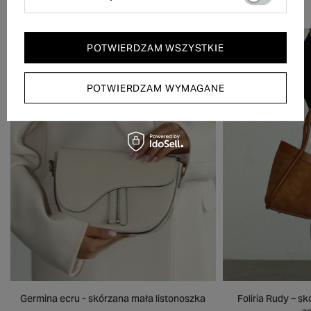
POTWIERDZAM WSZYSTKIE
POTWIERDZAM WYMAGANE
Germina ecru - skórzana mała listonoszka
Foliria Rudy – 