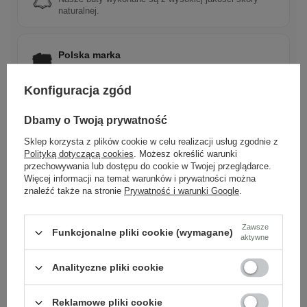
naturalnej.
Polska marka
Tworzona z pasji do rzemieślniczej jakości i mody.
Konfiguracja zgód
Ponadczasowy design
Dbamy o Twoją prywatność
Klasyczne wzory, które pasują do wielu stylizacji.
Sklep korzysta z plików cookie w celu realizacji usług zgodnie z
Polityką dotyczącą cookies
. Możesz określić warunki
przechowywania lub dostępu do cookie w Twojej przeglądarce.
Więcej informacji na temat warunków i prywatności można
Szybka wysyłka
znaleźć także na stronie
Prywatność i warunki Google
.
Dbamy o doświadczenie klientów i wysyłamy w 24h.
Zawsze
Funkcjonalne pliki cookie (wymagane)
aktywne
Analityczne pliki cookie
Zobacz również
Reklamowe pliki cookie