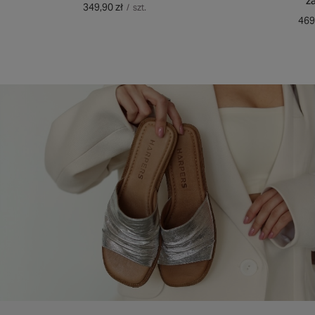
z
349,90 zł
/
szt.
469