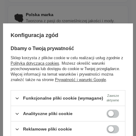
Polska marka
Tworzona z pasji do rzemieślniczej jakości i mody.
Konfiguracja zgód
Ponadczasowy design
Dbamy o Twoją prywatność
Klasyczne wzory, które pasują do wielu stylizacji.
Sklep korzysta z plików cookie w celu realizacji usług zgodnie z
Polityką dotyczącą cookies
. Możesz określić warunki
przechowywania lub dostępu do cookie w Twojej przeglądarce.
Szybka wysyłka
Więcej informacji na temat warunków i prywatności można
Dbamy o doświadczenie klientów i wysyłamy w 24h.
znaleźć także na stronie
Prywatność i warunki Google
.
Zawsze
Funkcjonalne pliki cookie (wymagane)
aktywne
Analityczne pliki cookie
Zobacz również
Reklamowe pliki cookie