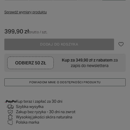
Sprawdź wymiary produktu
399,90 zł
brutto
/
szt.
DODAJ DO KOSZYKA
Kup za
349,90 zł
z rabatem
za
ODBIERZ
50 ZŁ
zapis do newslettera
POWIADOM MNIE O DOSTĘPNOŚCI PRODUKTU
Kup teraz i zapłać za 30 dni
Szybka wysyłka
Zakup bez ryzyka - 30 dni na zwrot
Wysokiej jakości skóra naturalna
Polska marka