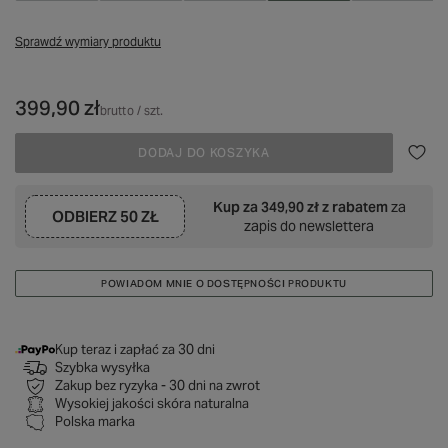
Sprawdź wymiary produktu
399,90 zł
brutto
/
szt.
DODAJ DO KOSZYKA
Kup za
349,90 zł
z rabatem
za
ODBIERZ
50 ZŁ
zapis do newslettera
POWIADOM MNIE O DOSTĘPNOŚCI PRODUKTU
Kup teraz i zapłać za 30 dni
Szybka wysyłka
Zakup bez ryzyka - 30 dni na zwrot
Wysokiej jakości skóra naturalna
Polska marka