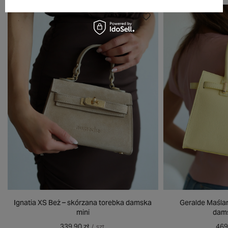
Ignatia XS Beż – skórzana torebka damska
Geralde Maśla
mini
dams
339,90 zł
469
/
szt.