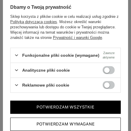
Dbamy o Twoją prywatność
Polska marka
Sklep korzysta z plików cookie w celu realizacji usług zgodnie z
Tworzona z pasji do rzemieślniczej jakości i mody.
Polityką dotyczącą cookies
. Możesz określić warunki
przechowywania lub dostępu do cookie w Twojej przeglądarce.
Więcej informacji na temat warunków i prywatności można
znaleźć także na stronie
Prywatność i warunki Google
.
Ponadczasowy design
Klasyczne wzory, które pasują do wielu stylizacji.
Zawsze
Funkcjonalne pliki cookie (wymagane)
aktywne
Szybka wysyłka
Analityczne pliki cookie
Dbamy o doświadczenie klientów i wysyłamy w 24h.
Reklamowe pliki cookie
POTWIERDZAM WSZYSTKIE
Zobacz również
POTWIERDZAM WYMAGANE