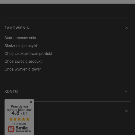
ZAMÓWIENIA
Status zamówienia
Śledzenie przesyłki
Chcę zareklamować produkt
Chcę zwrócić produkt
Chcę wymienić towar
KONTO
Prawdziwe
opinie klientów
REGULAMINY
4.8
/ 5.0
303 opinii