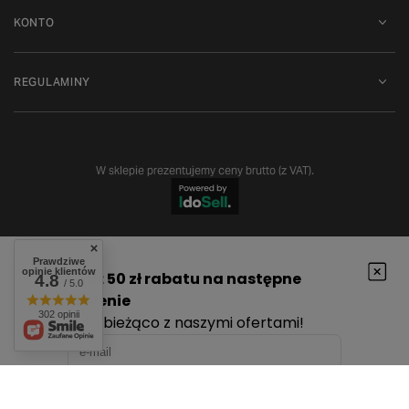
KONTO
REGULAMINY
W sklepie prezentujemy ceny brutto (z VAT).
Prawdziwe
opinie klientów
4.8
/ 5.0
302 opinii