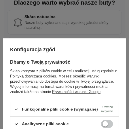
Dlaczego warto wybrać nasze buty?
Skóra naturalna
Nasze buty wykonane są z wysokiej jakości skóry
naturalnej.
Polska marka
Konfiguracja zgód
Tworzona z pasji do rzemieślniczej jakości i mody.
Dbamy o Twoją prywatność
Sklep korzysta z plików cookie w celu realizacji usług zgodnie z
Ponadczasowy design
Polityką dotyczącą cookies
. Możesz określić warunki
Klasyczne wzory, które pasują do wielu stylizacji.
przechowywania lub dostępu do cookie w Twojej przeglądarce.
Więcej informacji na temat warunków i prywatności można
znaleźć także na stronie
Prywatność i warunki Google
.
Szybka wysyłka
Dbamy o doświadczenie klientów i wysyłamy w 24h.
Zawsze
Funkcjonalne pliki cookie (wymagane)
aktywne
Analityczne pliki cookie