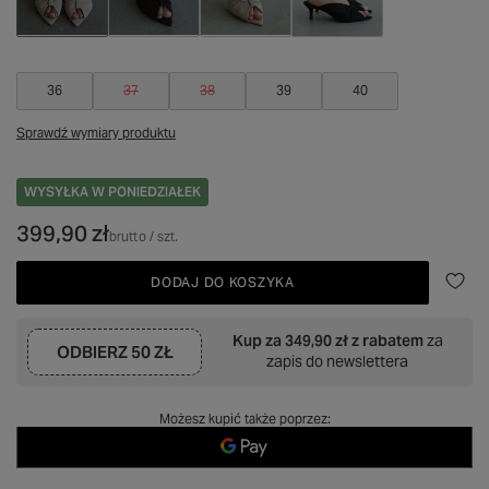
36
37
38
39
40
Sprawdź wymiary produktu
WYSYŁKA
W PONIEDZIAŁEK
399,90 zł
brutto
/
szt.
DODAJ DO KOSZYKA
Kup za
349,90 zł
z rabatem
za
ODBIERZ
50 ZŁ
zapis do newslettera
Możesz kupić także poprzez: