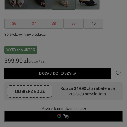
36
37
38
39
40
Sprawdź wymiary produktu
WYSYŁKA
JUTRO
399,90 zł
brutto
/
szt.
DODAJ DO KOSZYKA
Kup za
349,90 zł
z rabatem
za
ODBIERZ
50 ZŁ
zapis do newslettera
Możesz kupić także poprzez: