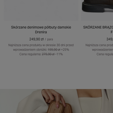
Skórzane denimowe półbuty damskie
SKÓRZANE BRĄZO
Drenira
F
249,90 zł
349,
/
para
Najniższa cena produktu w okresie 30 dni przed
Najniższa cena prod
wprowadzeniem obniżki:
199,90 zł
+25%
wprowadzeniem
Cena regularna:
279,90 zł
-11%
Cena regula