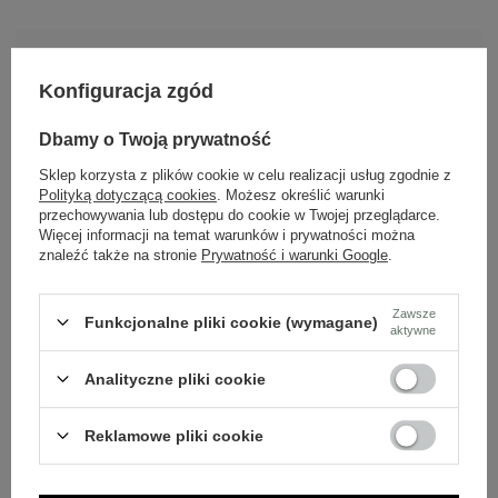
Dlaczego warto wybrać nasze buty?
Konfiguracja zgód
Skóra naturalna
Dbamy o Twoją prywatność
Nasze buty wykonane są z wysokiej jakości skóry
naturalnej.
Sklep korzysta z plików cookie w celu realizacji usług zgodnie z
Polityką dotyczącą cookies
. Możesz określić warunki
przechowywania lub dostępu do cookie w Twojej przeglądarce.
Polska marka
Więcej informacji na temat warunków i prywatności można
znaleźć także na stronie
Prywatność i warunki Google
.
Tworzona z pasji do rzemieślniczej jakości i mody.
Zawsze
Funkcjonalne pliki cookie (wymagane)
aktywne
Ponadczasowy design
Klasyczne wzory, które pasują do wielu stylizacji.
Analityczne pliki cookie
Reklamowe pliki cookie
Szybka wysyłka
Dbamy o doświadczenie klientów i wysyłamy w 24h.