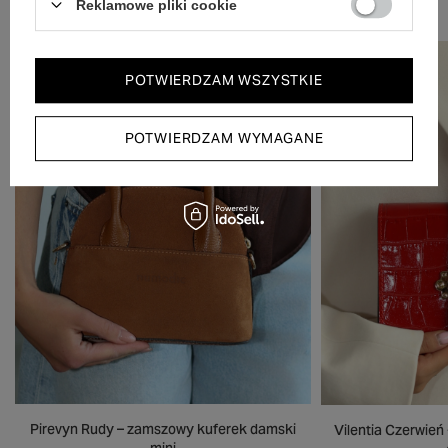
Reklamowe pliki cookie
POTWIERDZAM WSZYSTKIE
POTWIERDZAM WYMAGANE
Pirevyn Rudy – zamszowy kuferek damski
Vilentia Czerwień