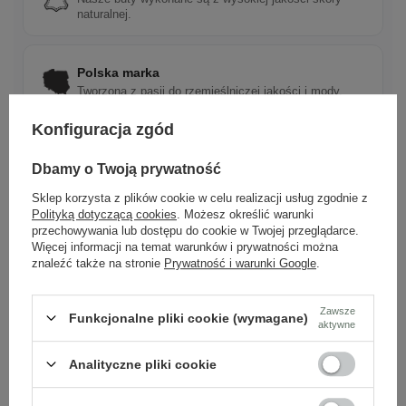
naturalnej.
Polska marka
Tworzona z pasji do rzemieślniczej jakości i mody.
Konfiguracja zgód
Ponadczasowy design
Dbamy o Twoją prywatność
Klasyczne wzory, które pasują do wielu stylizacji.
Sklep korzysta z plików cookie w celu realizacji usług zgodnie z
Polityką dotyczącą cookies
. Możesz określić warunki
przechowywania lub dostępu do cookie w Twojej przeglądarce.
Szybka wysyłka
Więcej informacji na temat warunków i prywatności można
Dbamy o doświadczenie klientów i wysyłamy w 24h.
znaleźć także na stronie
Prywatność i warunki Google
.
Zawsze
Funkcjonalne pliki cookie (wymagane)
aktywne
Analityczne pliki cookie
Zobacz również