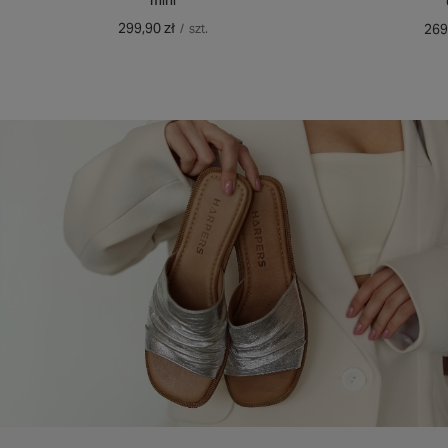
mini
299,90 zł
269
/
szt.