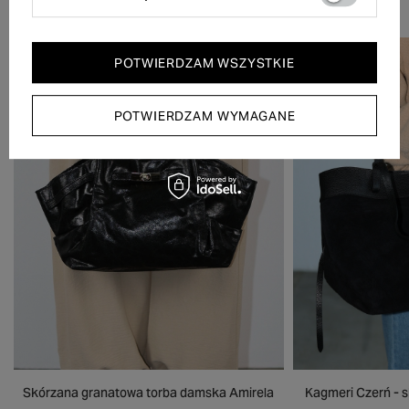
POTWIERDZAM WSZYSTKIE
POTWIERDZAM WYMAGANE
Skórzana granatowa torba damska Amirela
Kagmeri Czerń - 