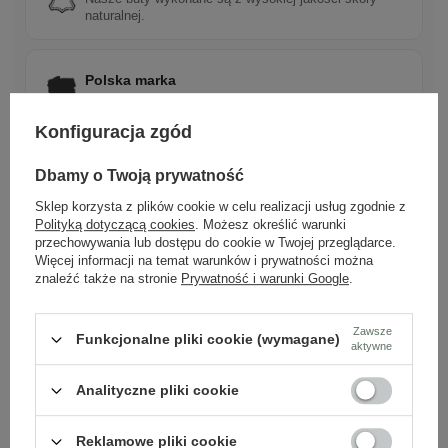
naturalnej.
Polska marka
Tworzona z pasji do rzemieślniczej jakości i mody.
Konfiguracja zgód
Ponadczasowy design
Dbamy o Twoją prywatność
Klasyczne wzory, które pasują do wielu stylizacji.
Sklep korzysta z plików cookie w celu realizacji usług zgodnie z
Polityką dotyczącą cookies
. Możesz określić warunki
przechowywania lub dostępu do cookie w Twojej przeglądarce.
Więcej informacji na temat warunków i prywatności można
Szybka wysyłka
znaleźć także na stronie
Prywatność i warunki Google
.
Dbamy o doświadczenie klientów i wysyłamy w 24h.
Zawsze
Funkcjonalne pliki cookie (wymagane)
aktywne
Analityczne pliki cookie
Zobacz również
Reklamowe pliki cookie