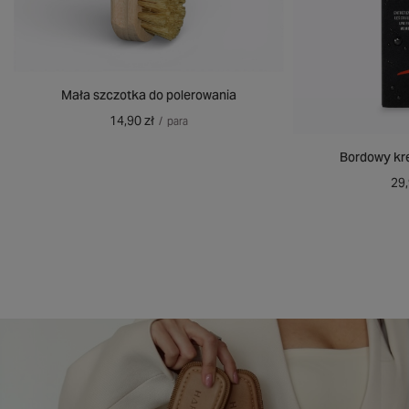
Mała szczotka do polerowania
14,90 zł
/
para
Bordowy kr
29,