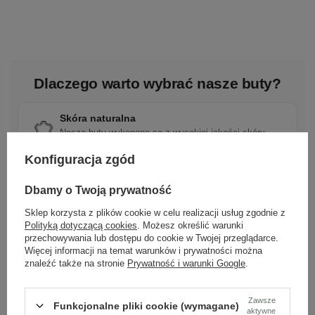
Dlaczego warto wybrać nasze buty?
Skóra naturalna
Nasze buty wykonane są z wysokiej jakości skóry
naturalnej.
Konfiguracja zgód
Polska marka
Dbamy o Twoją prywatność
Tworzona z pasji do rzemieślniczej jakości i mody.
Sklep korzysta z plików cookie w celu realizacji usług zgodnie z
Polityką dotyczącą cookies
. Możesz określić warunki
przechowywania lub dostępu do cookie w Twojej przeglądarce.
Więcej informacji na temat warunków i prywatności można
Ponadczasowy design
znaleźć także na stronie
Prywatność i warunki Google
.
Klasyczne wzory, które pasują do wielu stylizacji.
Zawsze
Funkcjonalne pliki cookie (wymagane)
aktywne