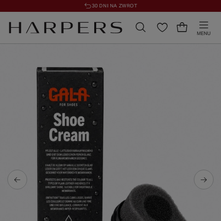
30 DNI NA ZWROT
MENU