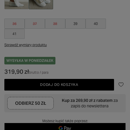
36
37
38
39
40
41
Sprawdź wymiary produktu
WYSYŁKA
W PONIEDZIAŁEK
319,90 zł
brutto
/
para
DODAJ DO KOSZYKA
Kup za
269,90 zł
z rabatem
za
ODBIERZ
50 ZŁ
zapis do newslettera
Możesz kupić także poprzez: