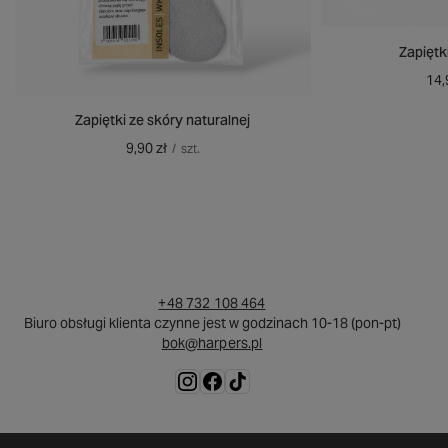
Zapiętk
14,
Zapiętki ze skóry naturalnej
9,90 zł
/
szt.
+48 732 108 464
Biuro obsługi klienta czynne jest w godzinach 10-18 (pon-pt)
bok@harpers.pl