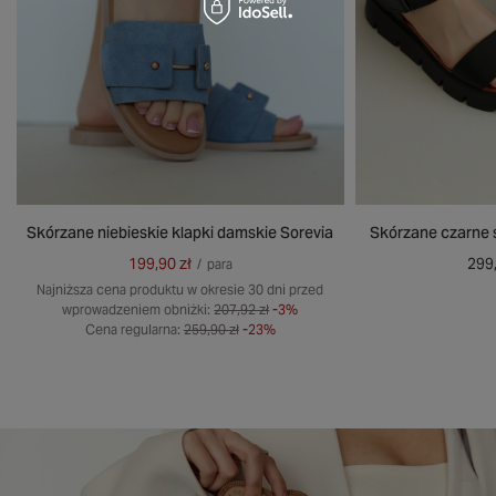
Skórzane niebieskie klapki damskie Sorevia
Skórzane czarne 
199,90 zł
299,
/
para
Najniższa cena produktu w okresie 30 dni przed
wprowadzeniem obniżki:
207,92 zł
-3%
Cena regularna:
259,90 zł
-23%