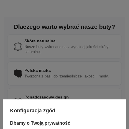
Dlaczego warto wybrać nasze buty?
Skóra naturalna
Nasze buty wykonane są z wysokiej jakości skóry
naturalnej.
Polska marka
Tworzona z pasji do rzemieślniczej jakości i mody.
Ponadczasowy design
Klasyczne wzory, które pasują do wielu stylizacji.
Konfiguracja zgód
Dbamy o Twoją prywatność
Szybka wysyłka