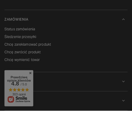
ZAMÓWIENIA
Status zamówienia
Śledzenie przesyłki
Chcę zareklamować produkt
Chcę zwrócić produkt
Chcę wymienić towar
Prawdziwe
opinie klientów
KONTO
4.8
/ 5.0
303 opinii
REGULAMINY
W sklepie prezentujemy ceny brutto (z VAT).