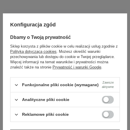
Dlaczego warto wybrać nasze buty?
Konfiguracja zgód
Skóra naturalna
Dbamy o Twoją prywatność
Nasze buty wykonane są z wysokiej jakości skóry
naturalnej.
Sklep korzysta z plików cookie w celu realizacji usług zgodnie z
Polityką dotyczącą cookies
. Możesz określić warunki
przechowywania lub dostępu do cookie w Twojej przeglądarce.
Więcej informacji na temat warunków i prywatności można
Polska marka
znaleźć także na stronie
Prywatność i warunki Google
.
Tworzona z pasji do rzemieślniczej jakości i mody.
Zawsze
Funkcjonalne pliki cookie (wymagane)
aktywne
Ponadczasowy design
Klasyczne wzory, które pasują do wielu stylizacji.
Analityczne pliki cookie
Reklamowe pliki cookie
Szybka wysyłka
Dbamy o doświadczenie klientów i wysyłamy w 24h.