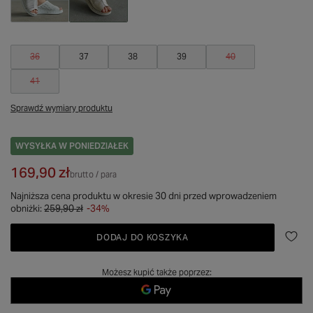
36
37
38
39
40
41
Sprawdź wymiary produktu
WYSYŁKA
W PONIEDZIAŁEK
169,90 zł
brutto
/
para
Najniższa cena produktu w okresie 30 dni przed wprowadzeniem
obniżki:
259,90 zł
-34%
DODAJ DO KOSZYKA
Możesz kupić także poprzez: