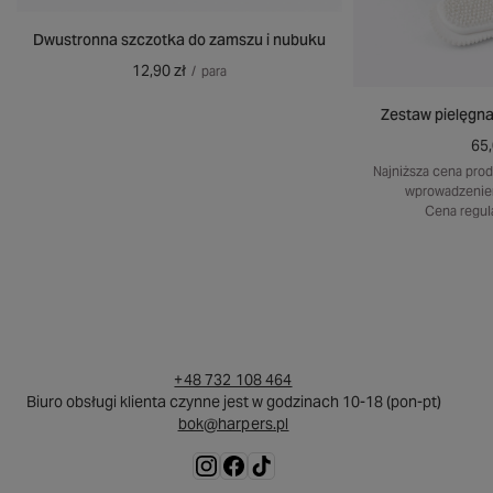
Dwustronna szczotka do zamszu i nubuku
12,90 zł
/
para
Zestaw pielęgna
65,
Najniższa cena prod
wprowadzenie
Cena regul
+48 732 108 464
Biuro obsługi klienta czynne jest w godzinach 10-18 (pon-pt)
bok@harpers.pl