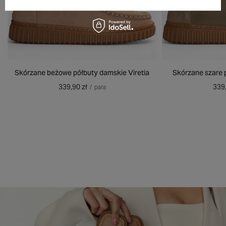
Skórzane beżowe półbuty damskie Viretia
Skórzane szare 
339,90 zł
339,
/
para