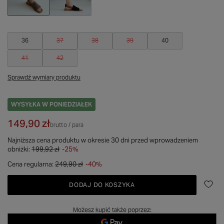
36
37
38
39
40
41
42
Sprawdź wymiary produktu
WYSYŁKA
W PONIEDZIAŁEK
149,90 zł
brutto
/
para
Najniższa cena produktu w okresie 30 dni przed wprowadzeniem
obniżki:
199,92 zł
-25%
Cena regularna:
249,90 zł
-40%
DODAJ DO KOSZYKA
Możesz kupić także poprzez: