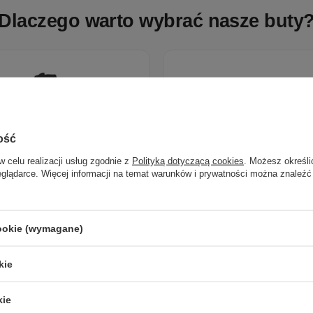
Dlaczego warto wybrać nasze buty
Polska marka
Ponadczasowy desi
ona z pasji do rzemieślniczej
Klasyczne wzory, które pas
ość
jakości i mody.
wielu stylizacji.
w celu realizacji usług zgodnie z
Polityką dotyczącą cookies
. Możesz określi
eglądarce. Więcej informacji na temat warunków i prywatności można znaleźć
cookie (wymagane)
kie
kie