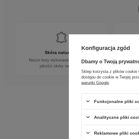
Konfiguracja zgód
Skóra naturalna
Nasze buty wykonane są z wysokiej
Tworz
Dbamy o Twoją prywatn
jakości skóry naturalnej.
Sklep korzysta z plików cookie 
dostępu do cookie w Twojej prz
warunki Google
.
Funkcjonalne pliki 
Analityczne pliki coo
Reklamowe pliki coo