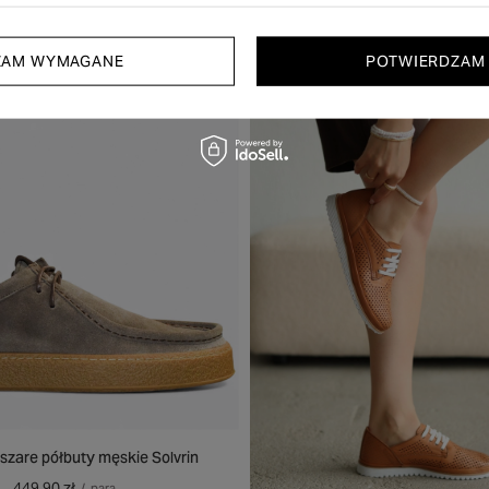
Zobacz również
ZAM WYMAGANE
POTWIERDZAM
 PARĘ
50% NA DRUGĄ PARĘ
PROMOCJA
szare półbuty męskie Solvrin
449,90 zł
/
para