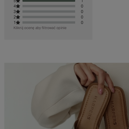
5
1
4
0
3
0
2
0
1
0
Kliknij ocenę aby filtrować opinie