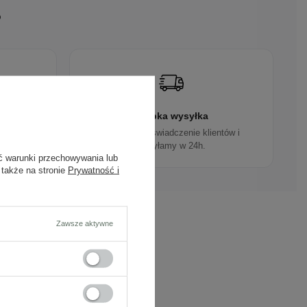
?
gn
Szybka wysyłka
ują do
Dbamy o doświadczenie klientów i
wysyłamy w 24h.
ć warunki przechowywania lub
 także na stronie
Prywatność i
Zawsze aktywne