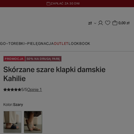
ZAPŁAĆ ZA 30 DNI
zł
0,00 zł
EGO
TOREBKI
PIELĘGNACJA
OUTLET
LOOKBOOK
PROMOCJA
50% NA DRUGĄ PARĘ
Skórzane szare klapki damskie
Kahilie
5/5
Opinie 1
Kolor
Szary