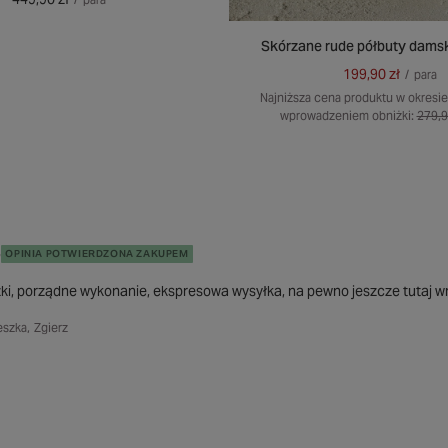
Skórzane rude półbuty dams
199,90 zł
/
para
Najniższa cena produktu w okresie
wprowadzeniem obniżki:
279,9
5
OPINIA POTWIERDZONA ZAKUPEM
ki, porządne wykonanie, ekspresowa wysyłka, na pewno jeszcze tutaj wr
szka, Zgierz