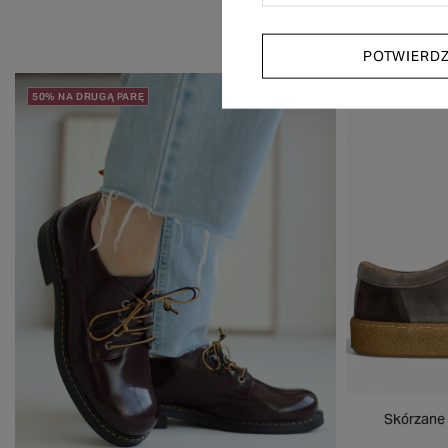
POTWIERD
50% NA DRUGĄ PARĘ
50% NA DRUGĄ
Skórzane 