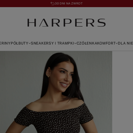
30 DNI NA ZWROT
ERINY
PÓŁBUTY
SNEAKERSY I TRAMPKI
CZÓŁENKA
KOMFORT
DLA NI