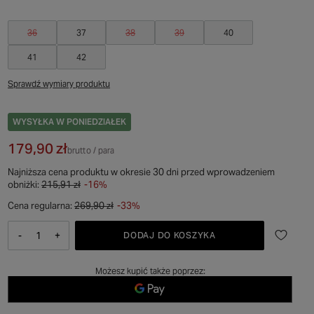
36
37
38
39
40
41
42
Sprawdź wymiary produktu
WYSYŁKA
W PONIEDZIAŁEK
179,90 zł
brutto
/
para
Najniższa cena produktu w okresie 30 dni przed wprowadzeniem
obniżki:
215,91 zł
-16%
Cena regularna:
269,90 zł
-33%
-
+
DODAJ DO KOSZYKA
Możesz kupić także poprzez: