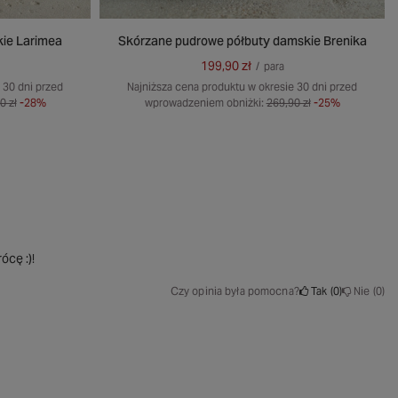
kie Larimea
Skórzane pudrowe półbuty damskie Brenika
199,90 zł
/
para
 30 dni przed
Najniższa cena produktu w okresie 30 dni przed
0 zł
-28%
wprowadzeniem obniżki:
269,90 zł
-25%
ócę :)!
Czy opinia była pomocna?
Tak
0
Nie
0