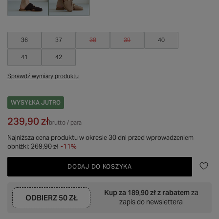
36
37
38
39
40
41
42
Sprawdź wymiary produktu
WYSYŁKA
JUTRO
239,90 zł
brutto
/
para
Najniższa cena produktu w okresie 30 dni przed wprowadzeniem
obniżki:
269,90 zł
-11%
DODAJ DO KOSZYKA
Kup za
189,90 zł
z rabatem
za
ODBIERZ
50 ZŁ
zapis do newslettera