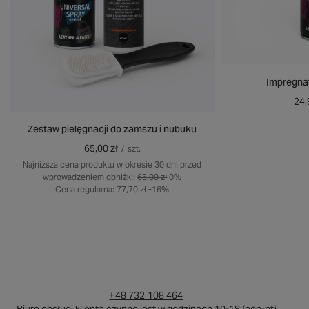
Impregnat
24,
Zestaw pielęgnacji do zamszu i nubuku
65,00 zł
/
szt.
Najniższa cena produktu w okresie 30 dni przed
wprowadzeniem obniżki:
65,00 zł
0%
Cena regularna:
77,70 zł
-16%
+48 732 108 464