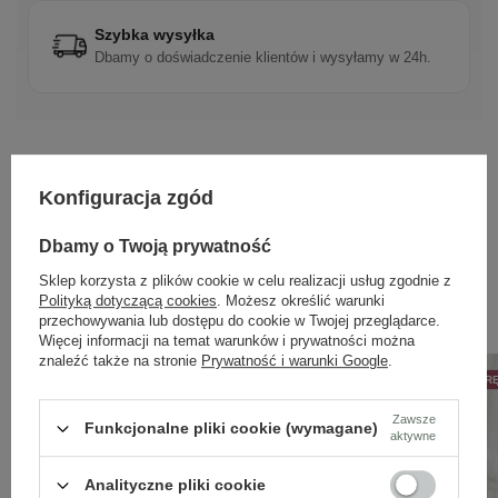
Szybka wysyłka
Dbamy o doświadczenie klientów i wysyłamy w 24h.
Konfiguracja zgód
Dbamy o Twoją prywatność
Sklep korzysta z plików cookie w celu realizacji usług zgodnie z
Zobacz również
Polityką dotyczącą cookies
. Możesz określić warunki
przechowywania lub dostępu do cookie w Twojej przeglądarce.
Więcej informacji na temat warunków i prywatności można
znaleźć także na stronie
Prywatność i warunki Google
.
50% NA DRUGĄ PARĘ
OKAZJA
50% NA DRUGĄ PAR
Zawsze
Funkcjonalne pliki cookie (wymagane)
aktywne
Analityczne pliki cookie