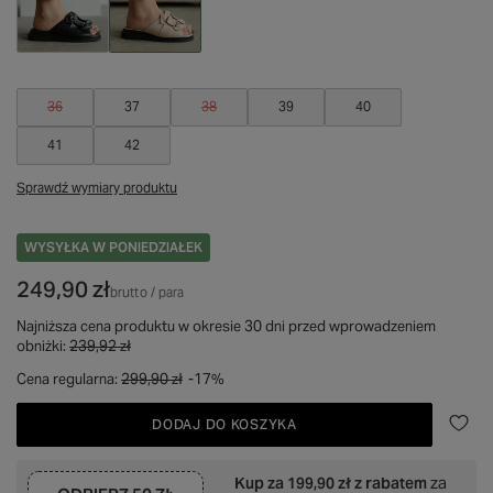
36
37
38
39
40
41
42
Sprawdź wymiary produktu
WYSYŁKA
W PONIEDZIAŁEK
249,90 zł
brutto
/
para
Najniższa cena produktu w okresie 30 dni przed wprowadzeniem
obniżki:
239,92 zł
Cena regularna:
299,90 zł
-17%
DODAJ DO KOSZYKA
Kup za
199,90 zł
z rabatem
za