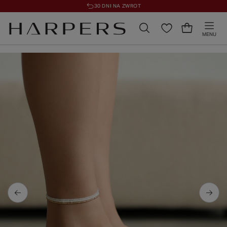
30 DNI NA ZWROT
MENU