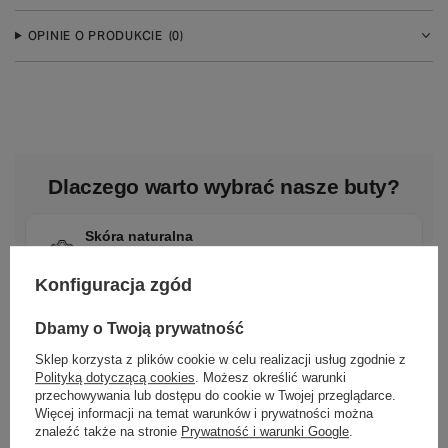
OPINIE O PRODUKCIE
(0)
Dlaczego warto wybrać nasze buty?
Skóra naturalna
Nasze buty wykonane są z wysokiej jakości skóry
naturalnej.
Konfiguracja zgód
Dbamy o Twoją prywatność
Polska marka
Tworzona z pasji do rzemieślniczej jakości i mody.
Sklep korzysta z plików cookie w celu realizacji usług zgodnie z
Polityką dotyczącą cookies
. Możesz określić warunki
przechowywania lub dostępu do cookie w Twojej przeglądarce.
Więcej informacji na temat warunków i prywatności można
Ponadczasowy design
znaleźć także na stronie
Prywatność i warunki Google
.