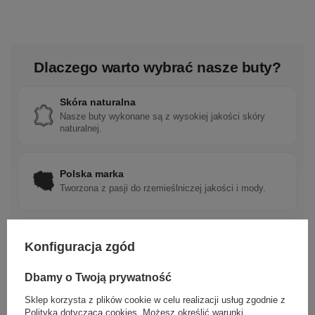
Dlaczego warto wybrać nasze buty?
Skóra naturalna
Nasze buty wykonane są z wysokiej jakości skóry
naturalnej.
Polska marka
Tworzona z pasji do rzemieślniczej jakości i mody.
Ponadczasowy design
Konfiguracja zgód
Klasyczne wzory, które pasują do wielu stylizacji.
Dbamy o Twoją prywatność
Sklep korzysta z plików cookie w celu realizacji usług zgodnie z
Szybka wysyłka
Polityką dotyczącą cookies
. Możesz określić warunki