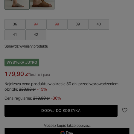
36
37
38
39
40
41
42
Sprawdź wymiary produktu
WYSYŁKA
JUTRO
179,90 zł
brutto
/
para
Najniższa cena produktu w okresie 30 dni przed wprowadzeniem
obniżki:
223,92 zł
-19%
Cena regularna:
279,90 zł
-36%
DODAJ DO KOSZYKA
Możesz kupić także poprzez: