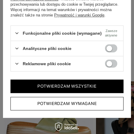
Dbamy o doświadczenie klientów i wysyłamy w 24h.
przechowywania lub dostępu do cookie w Twojej przeglądarce.
Więcej informacji na temat warunków i prywatności można
znaleźć także na stronie
Prywatność i warunki Google
.
Zawsze
Funkcjonalne pliki cookie (wymagane)
aktywne
Analityczne pliki cookie
Reklamowe pliki cookie
Zobacz również
POTWIERDZAM WSZYSTKIE
50% NA DRUGĄ PARĘ
OKAZJA
50% NA DRUGĄ PAR
POTWIERDZAM WYMAGANE