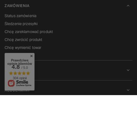
ZAMÓWIENIA
Status zamówienia
Śledzenie przesyłki
Chcę zareklamować produkt
Chcę zwrócić produkt
Chcę wymienić towar
Prawdziwe
opinie klientów
4.8
/ 5.0
KONTO
304 opinii
REGULAMINY
W sklepie prezentujemy ceny brutto (z VAT).