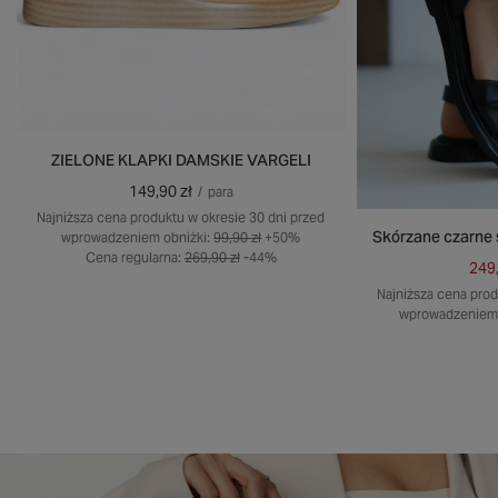
ZIELONE KLAPKI DAMSKIE VARGELI
149,90 zł
/
para
Najniższa cena produktu w okresie 30 dni przed
Skórzane czarne 
wprowadzeniem obniżki:
99,90 zł
+50%
Cena regularna:
269,90 zł
-44%
249,
Najniższa cena prod
wprowadzeniem 