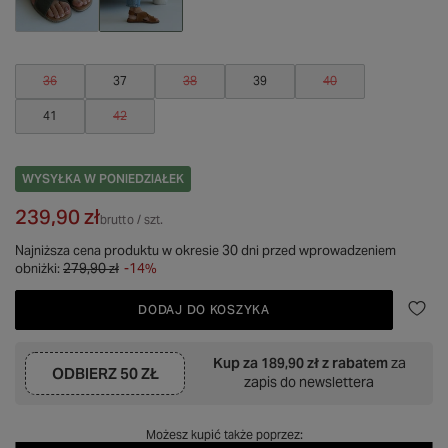
36
37
38
39
40
41
42
WYSYŁKA
W PONIEDZIAŁEK
239,90 zł
brutto
/
szt.
Najniższa cena produktu w okresie 30 dni przed wprowadzeniem
obniżki:
279,90 zł
-14%
DODAJ DO KOSZYKA
Kup za
189,90 zł
z rabatem
za
ODBIERZ
50 ZŁ
zapis do newslettera
Możesz kupić także poprzez: