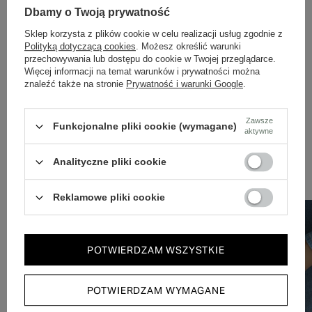
Dbamy o Twoją prywatność
Dbamy o doświadczenie klientów i wysyłamy w 24h.
Sklep korzysta z plików cookie w celu realizacji usług zgodnie z
Polityką dotyczącą cookies
. Możesz określić warunki
przechowywania lub dostępu do cookie w Twojej przeglądarce.
Więcej informacji na temat warunków i prywatności można
znaleźć także na stronie
Prywatność i warunki Google
.
Zawsze
Funkcjonalne pliki cookie (wymagane)
aktywne
Zobacz również
Analityczne pliki cookie
Reklamowe pliki cookie
PROMOCJA
POTWIERDZAM WSZYSTKIE
POTWIERDZAM WYMAGANE