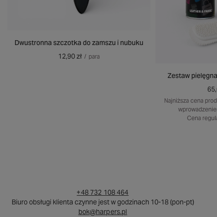
Dwustronna szczotka do zamszu i nubuku
12,90 zł
/
para
Zestaw pielęgna
65,
Najniższa cena prod
wprowadzenie
Cena regul
+48 732 108 464
Biuro obsługi klienta czynne jest w godzinach 10-18 (pon-pt)
bok@harpers.pl