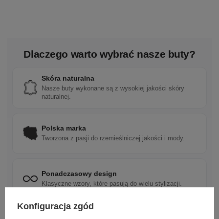
Dlaczego warto wybrać nasze buty?
Skóra naturalna
Nasze buty wykonane są z wysokiej jakości skóry
naturalnej.
Polska marka
Tworzona z pasji do rzemieślniczej jakości i mody.
Ponadczasowy design
Klasyczne wzory, które pasują do wielu stylizacji.
Konfiguracja zgód
Szybka wysyłka