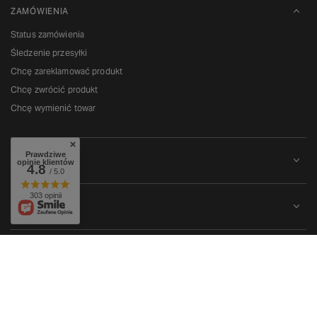
ZAMÓWIENIA
Status zamówienia
Śledzenie przesyłki
Chcę zareklamować produkt
Chcę zwrócić produkt
Chcę wymienić towar
Prawdziwe
KONTO
opinie klientów
4.8
/ 5.0
303 opinii
REGULAMINY
W sklepie prezentujemy ceny brutto (z VAT).