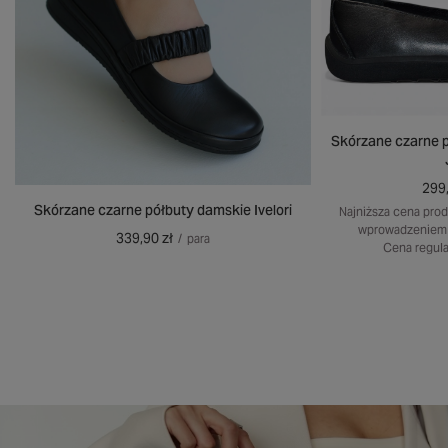
Skórzane czarne p
299,
Skórzane czarne półbuty damskie Ivelori
Najniższa cena prod
wprowadzeniem 
339,90 zł
/
para
Cena regula