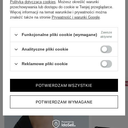
Dbamy o doświadczenie klientów i wysyłamy w 24h.
Polityką dotyczącą cookies
. Możesz określić warunki
przechowywania lub dostępu do cookie w Twojej przeglądarce.
Więcej informacji na temat warunków i prywatności można
znaleźć także na stronie
Prywatność i warunki Google
.
Zawsze
Funkcjonalne pliki cookie (wymagane)
aktywne
Analityczne pliki cookie
Zobacz również
Reklamowe pliki cookie
50% NA DRUGĄ PARĘ
50% NA DRUGĄ PAR
POTWIERDZAM WSZYSTKIE
POTWIERDZAM WYMAGANE