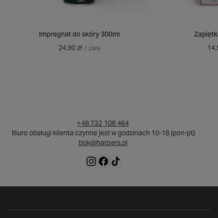
Impregnat do skóry 300ml
Zapiętk
24,90 zł
14,
/
para
+48 732 108 464
Biuro obsługi klienta czynne jest w godzinach 10-18 (pon-pt)
bok@harpers.pl