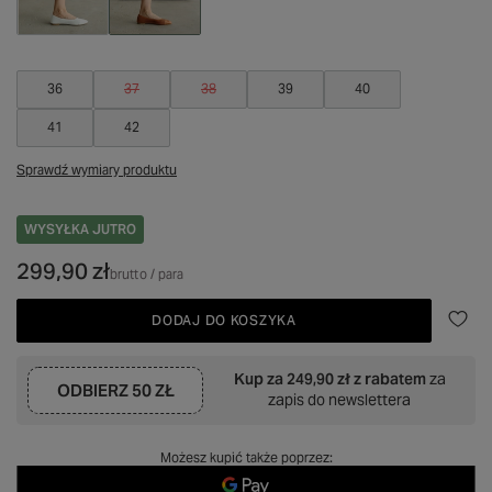
36
37
38
39
40
41
42
Sprawdź wymiary produktu
WYSYŁKA
JUTRO
299,90 zł
brutto
/
para
DODAJ DO KOSZYKA
Kup za
249,90 zł
z rabatem
za
ODBIERZ
50 ZŁ
zapis do newslettera
Możesz kupić także poprzez: