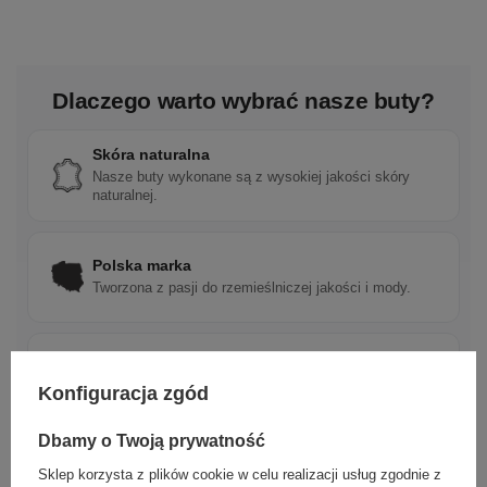
Dlaczego warto wybrać nasze buty?
Skóra naturalna
Nasze buty wykonane są z wysokiej jakości skóry
naturalnej.
Polska marka
Tworzona z pasji do rzemieślniczej jakości i mody.
Ponadczasowy design
Klasyczne wzory, które pasują do wielu stylizacji.
Konfiguracja zgód
Dbamy o Twoją prywatność
Szybka wysyłka
Sklep korzysta z plików cookie w celu realizacji usług zgodnie z