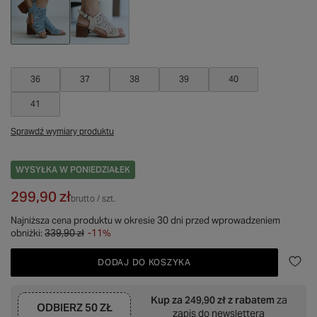
36
37
38
39
40
41
Sprawdź wymiary produktu
WYSYŁKA
W PONIEDZIAŁEK
299,90 zł
brutto
/
szt.
Najniższa cena produktu w okresie 30 dni przed wprowadzeniem
obniżki:
339,90 zł
-11%
DODAJ DO KOSZYKA
Kup za
249,90 zł
z rabatem
za
ODBIERZ
50 ZŁ
zapis do newslettera