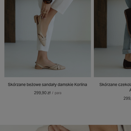
Skórzane beżowe sandały damskie Korlina
Skórzane czekol
299,90 zł
/
para
299,