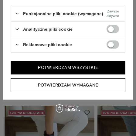
Zawsze
Funkcjonalne pliki cookie (wymagane)
aktywne
Szybka wysyłka
Dbamy o doświadczenie klientów i wysyłamy w 24h.
Analityczne pliki cookie
Reklamowe pliki cookie
POTWIERDZAM WSZYSTKIE
POTWIERDZAM WYMAGANE
Zobacz również
50% NA DRUGĄ PARĘ
50% NA DRUGĄ PAR