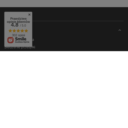
Prawdziwe
opinie klientów
4.8
/ 5.0
ZAMÓWIENIA
302 opinii
Status zamówienia
Śledzenie przesyłki
Chcę zareklamować produkt
Chcę zwrócić produkt
Chcę wymienić towar
KONTO
REGULAMINY