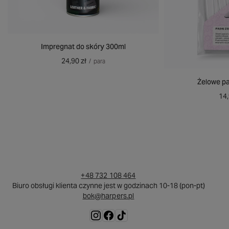
Impregnat do skóry 300ml
24,90 zł
/
para
Żelowe pa
14,
+48 732 108 464
Biuro obsługi klienta czynne jest w godzinach 10-18 (pon-pt)
bok@harpers.pl