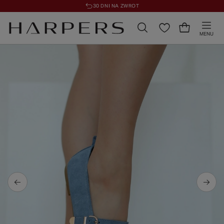
30 DNI NA ZWROT
MENU