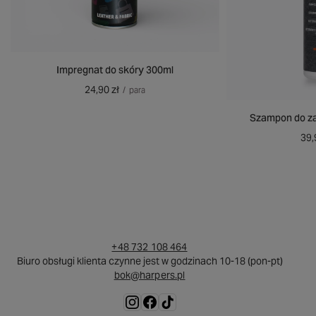
Impregnat do skóry 300ml
24,90 zł
/
para
Szampon do za
39,
+48 732 108 464
Biuro obsługi klienta czynne jest w godzinach 10-18 (pon-pt)
bok@harpers.pl