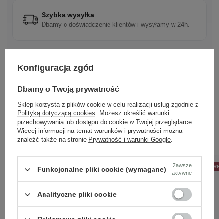
Szybka wysyłka
Dbamy o doświadczenie klientów i wysyłamy w 24h.
Konfiguracja zgód
Dbamy o Twoją prywatność
Sklep korzysta z plików cookie w celu realizacji usług zgodnie z
Polityką dotyczącą cookies
. Możesz określić warunki
przechowywania lub dostępu do cookie w Twojej przeglądarce.
Zobacz również
Więcej informacji na temat warunków i prywatności można
znaleźć także na stronie
Prywatność i warunki Google
.
Zawsze
50% NA DRUGĄ PARĘ
50% NA DRUGĄ PAR
Funkcjonalne pliki cookie (wymagane)
aktywne
Analityczne pliki cookie