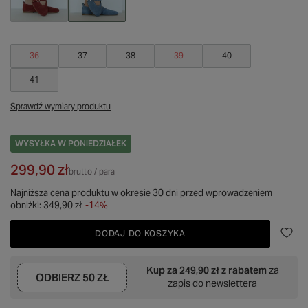
36
37
38
39
40
41
Sprawdź wymiary produktu
WYSYŁKA
W PONIEDZIAŁEK
299,90 zł
brutto
/
para
Najniższa cena produktu w okresie 30 dni przed wprowadzeniem
obniżki:
349,90 zł
-14%
DODAJ DO KOSZYKA
Kup za
249,90 zł
z rabatem
za
ODBIERZ
50 ZŁ
zapis do newslettera