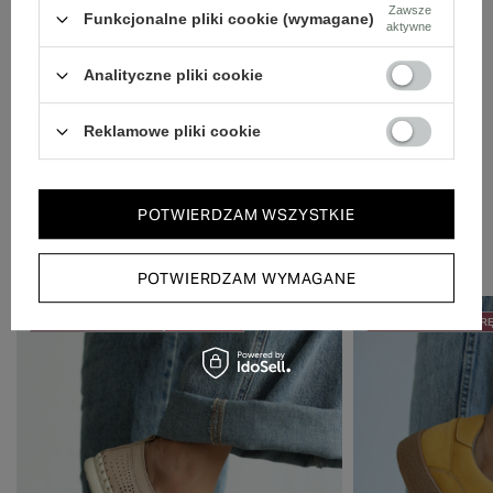
Dbamy o doświadczenie klientów i wysyłamy w 24h.
Zawsze
Funkcjonalne pliki cookie (wymagane)
aktywne
Analityczne pliki cookie
Reklamowe pliki cookie
POTWIERDZAM WSZYSTKIE
Zobacz również
POTWIERDZAM WYMAGANE
50% NA DRUGĄ PARĘ
PROMOCJA
50% NA DRUGĄ PAR