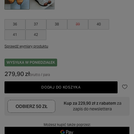
36
37
38
39
40
41
42
Sprawdź wymiary produktu
WYSYŁKA
W PONIEDZIAŁEK
279,90 zł
brutto
/
para
DODAJ DO KOSZYKA
Kup za
229,90 zł
z rabatem
za
ODBIERZ
50 ZŁ
zapis do newslettera
Możesz kupić także poprzez: