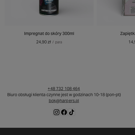
Impregnat do skóry 300ml
Zapiętk
24,90 zł
14,
/
para
+48 732 108 464
Biuro obsługi klienta czynne jest w godzinach 10-18 (pon-pt)
bok@harpers.pl