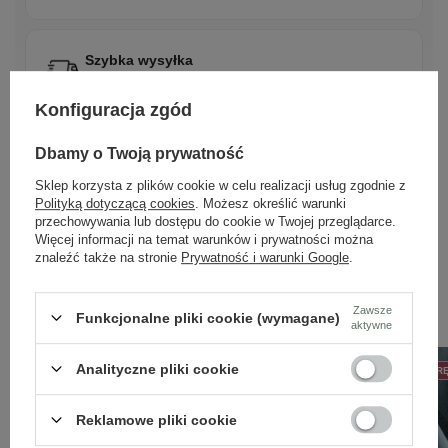
Szybka wysyłka
Dbamy o doświadczenie klientów i wysyłamy w 24h.
Konfiguracja zgód
Dbamy o Twoją prywatność
Sklep korzysta z plików cookie w celu realizacji usług zgodnie z
Polityką dotyczącą cookies
. Możesz określić warunki
przechowywania lub dostępu do cookie w Twojej przeglądarce.
Więcej informacji na temat warunków i prywatności można
znaleźć także na stronie
Prywatność i warunki Google
.
Zobacz również
Zawsze
Funkcjonalne pliki cookie (wymagane)
aktywne
Analityczne pliki cookie
50% NA DRUGĄ PARĘ
PROMOCJA
50% NA DRUGĄ PAR
Reklamowe pliki cookie