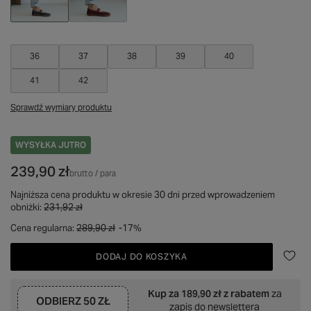
36
37
38
39
40
41
42
Sprawdź wymiary produktu
WYSYŁKA
JUTRO
239,90 zł
brutto
/
para
Najniższa cena produktu w okresie 30 dni przed wprowadzeniem
obniżki:
231,92 zł
Cena regularna:
289,90 zł
-17%
DODAJ DO KOSZYKA
Kup za
189,90 zł
z rabatem
za
ODBIERZ
50 ZŁ
zapis do newslettera