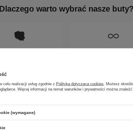
Dlaczego warto wybrać nasze buty
Polska marka
Ponadczasowy desi
ona z pasji do rzemieślniczej
Klasyczne wzory, które pas
jakości i mody.
wielu stylizacji.
ość
w celu realizacji usług zgodnie z
Polityką dotyczącą cookies
. Możesz określi
eglądarce. Więcej informacji na temat warunków i prywatności można znaleźć
cookie (wymagane)
kie