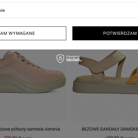
Zobacz również
kie
 PARĘ
PROMOCJA
50% NA DRUGĄ PARĘ
OKAZJA
ZAM WYMAGANE
POTWIERDZAM
żowe półbuty damskie Adrenia
BEŻOWE SANDAŁY DAMSKIE
299,90 zł
169,90 zł
/
para
/
para