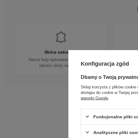
Skóra naturalna
Nasze buty wykonane są z wysokiej
Tworz
Konfiguracja zgód
jakości skóry naturalnej.
Dbamy o Twoją prywatn
Sklep korzysta z plików cookie 
dostępu do cookie w Twojej prz
warunki Google
.
Funkcjonalne pliki 
Analityczne pliki coo