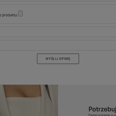
e produktu:
WYŚLIJ OPINIĘ
Potrzebu
Zadaj pytanie a 