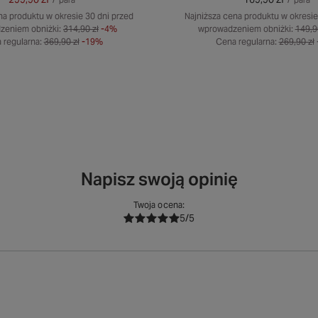
na produktu w okresie 30 dni przed
Najniższa cena produktu w okresie
zeniem obniżki:
314,90 zł
-4%
wprowadzeniem obniżki:
149,9
 regularna:
369,90 zł
-19%
Cena regularna:
269,90 zł
Napisz swoją opinię
Twoja ocena:
5/5