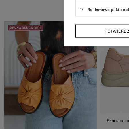
Reklamowe pliki coo
50% NA DRUGĄ PARĘ
50% NA DRUGĄ
POTWIERD
Skórzane ró