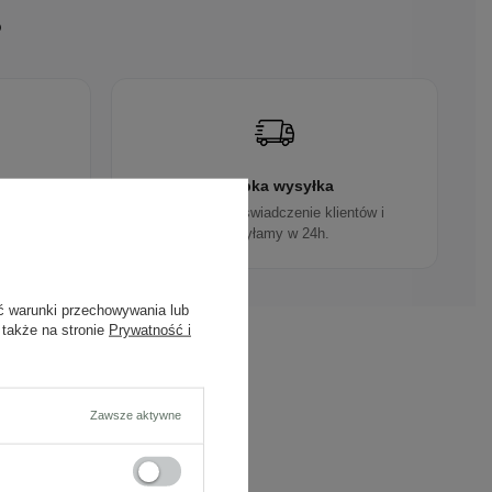
?
gn
Szybka wysyłka
ują do
Dbamy o doświadczenie klientów i
wysyłamy w 24h.
ć warunki przechowywania lub
 także na stronie
Prywatność i
Zawsze aktywne