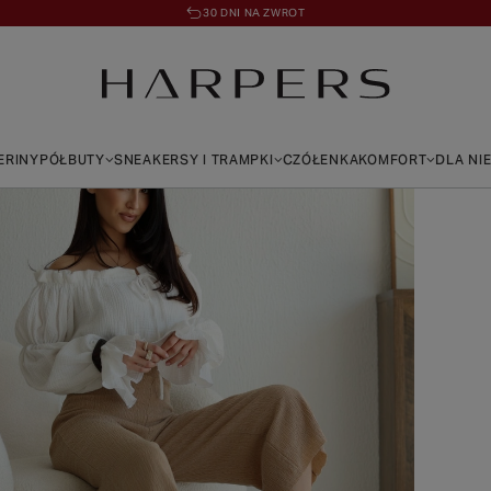
30 DNI NA ZWROT
ERINY
PÓŁBUTY
SNEAKERSY I TRAMPKI
CZÓŁENKA
KOMFORT
DLA NI