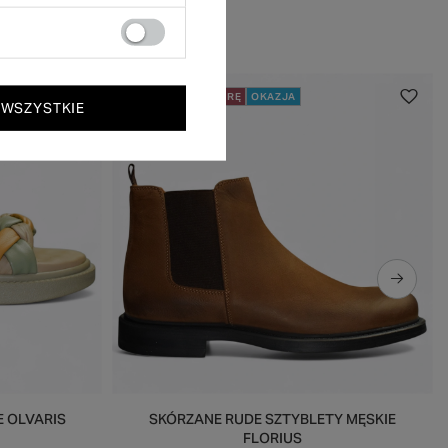
50% NA DRUGĄ PARĘ
OKAZJA
 WSZYSTKIE
 OLVARIS
SKÓRZANE RUDE SZTYBLETY MĘSKIE
FLORIUS