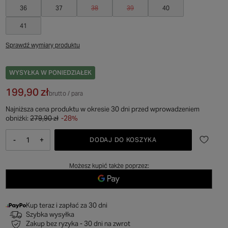
36
37
38
39
40
41
Sprawdź wymiary produktu
WYSYŁKA
W PONIEDZIAŁEK
199,90 zł
brutto
/
para
Najniższa cena produktu w okresie 30 dni przed wprowadzeniem
obniżki:
279,90 zł
-28%
-
+
DODAJ DO KOSZYKA
Możesz kupić także poprzez:
Kup teraz i zapłać za 30 dni
Szybka wysyłka
Zakup bez ryzyka - 30 dni na zwrot