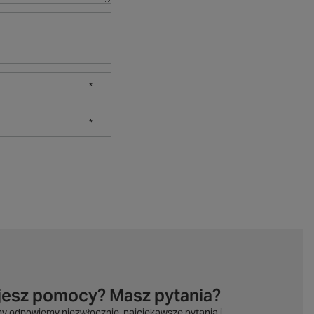
jesz pomocy? Masz pytania?
my odpowiemy niezwłocznie, najciekawsze pytania i