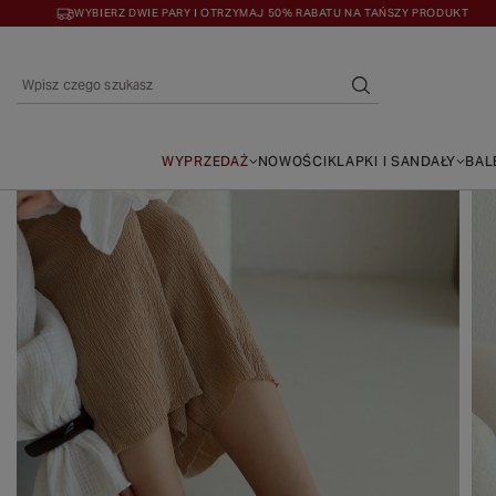
WYBIERZ DWIE PARY I OTRZYMAJ 50% RABATU NA TAŃSZY PRODUKT
WYPRZEDAŻ
NOWOŚCI
KLAPKI I SANDAŁY
BAL