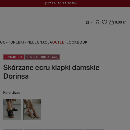
ZAPŁAĆ ZA 30 DNI
zł
0,00 zł
EGO
TOREBKI
PIELĘGNACJA
OUTLET
LOOKBOOK
PROMOCJA
50% NA DRUGĄ PARĘ
Skórzane ecru klapki damskie
Dorinsa
Kolor
Ecru