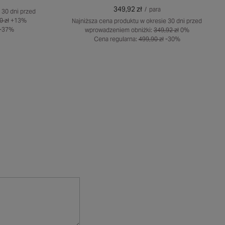
349,92 zł
/
para
 30 dni przed
0 zł
+13%
Najniższa cena produktu w okresie 30 dni przed
-37%
wprowadzeniem obniżki:
349,92 zł
0%
Cena regularna:
499,90 zł
-30%