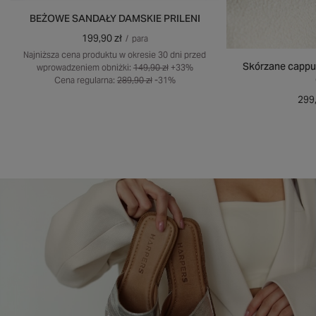
BEŻOWE SANDAŁY DAMSKIE PRILENI
199,90 zł
/
para
Najniższa cena produktu w okresie 30 dni przed
Skórzane cappu
wprowadzeniem obniżki:
149,90 zł
+33%
Cena regularna:
289,90 zł
-31%
299,