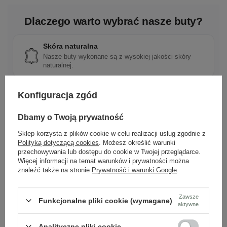
Dlaczego warto wybrać nasze buty?
Skóra naturalna
Nasze buty wykonane są z wysokiej jakości skóry
naturalnej.
Konfiguracja zgód
Polska marka
Tworzona z pasji do rzemieślniczej jakości i mody.
Dbamy o Twoją prywatność
Sklep korzysta z plików cookie w celu realizacji usług zgodnie z
Polityką dotyczącą cookies
. Możesz określić warunki
Ponadczasowy design
przechowywania lub dostępu do cookie w Twojej przeglądarce.
Klasyczne wzory, które pasują do wielu stylizacji.
Więcej informacji na temat warunków i prywatności można
znaleźć także na stronie
Prywatność i warunki Google
.
Szybka wysyłka
Zawsze
Funkcjonalne pliki cookie (wymagane)
Dbamy o doświadczenie klientów i wysyłamy w 24h.
aktywne
Analityczne pliki cookie