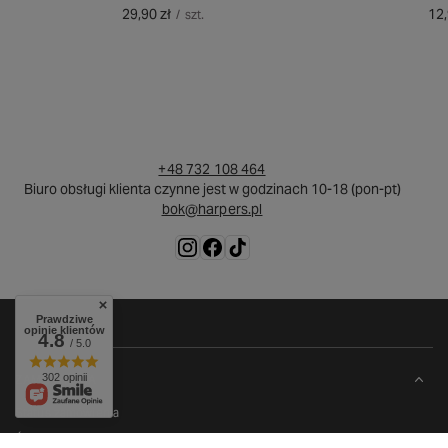
29,90 zł
12,
/
szt.
+48 732 108 464
Biuro obsługi klienta czynne jest w godzinach 10-18 (pon-pt)
bok@harpers.pl
Prawdziwe
opinie klientów
4.8
/ 5.0
302 opinii
ZAMÓWIENIA
Status zamówienia
Śledzenie przesyłki