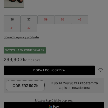
36
37
38
39
40
41
42
Sprawdź wymiary produktu
WYSYŁKA
W PONIEDZIAŁEK
299,90 zł
brutto
/
para
DODAJ DO KOSZYKA
Kup za
249,90 zł
z rabatem
za
ODBIERZ
50 ZŁ
zapis do newslettera
Możesz kupić także poprzez: