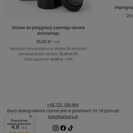
Impregnat
24,
Zestaw do pielęgnacji czarnego obuwia
skórzanego
35,00 zł
/
szt.
Najniższa cena produktu w okresie 30 dni przed
wprowadzeniem obniżki:
35,00 zł
0%
Cena regularna:
42,80 zł
-18%
+48 732 108 464
Biuro obsługi klienta czynne jest w godzinach 10-18 (pon-pt)
bok@harpers.pl
Prawdziwe
opinie klientów
4.8
/ 5.0