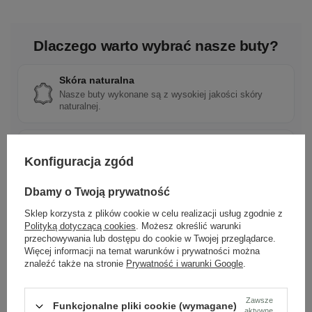
Dlaczego warto wybrać nasze buty?
Skóra naturalna
Nasze buty wykonane są z wysokiej jakości skóry
naturalnej.
Polska marka
Konfiguracja zgód
Tworzona z pasji do rzemieślniczej jakości i mody.
Dbamy o Twoją prywatność
Sklep korzysta z plików cookie w celu realizacji usług zgodnie z
Ponadczasowy design
Polityką dotyczącą cookies
. Możesz określić warunki
Klasyczne wzory, które pasują do wielu stylizacji.
przechowywania lub dostępu do cookie w Twojej przeglądarce.
Więcej informacji na temat warunków i prywatności można
znaleźć także na stronie
Prywatność i warunki Google
.
Szybka wysyłka
Dbamy o doświadczenie klientów i wysyłamy w 24h.
Zawsze
Funkcjonalne pliki cookie (wymagane)
aktywne