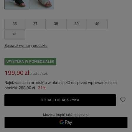
36
37
38
39
40
41
Sprawdź wymiary produktu
WYSYŁKA
W PONIEDZIAŁEK
199,90 zł
brutto
/
szt.
Najniższa cena produktu w okresie 30 dni przed wprowadzeniem
obniżki:
289,90 zł
-31%
DODAJ DO KOSZYKA
Możesz kupić także poprzez: