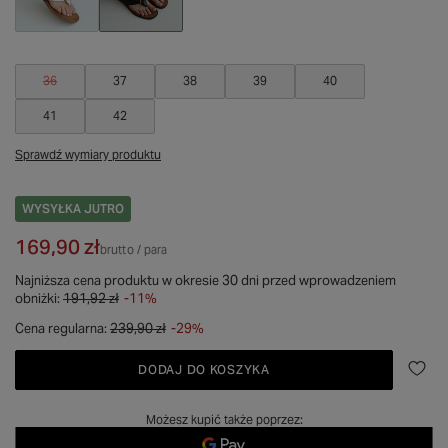
36
37
38
39
40
41
42
Sprawdź wymiary produktu
WYSYŁKA
JUTRO
169,90 zł
brutto
/
para
Najniższa cena produktu w okresie 30 dni przed wprowadzeniem
obniżki:
191,92 zł
-11%
Cena regularna:
239,90 zł
-29%
DODAJ DO KOSZYKA
Możesz kupić także poprzez: