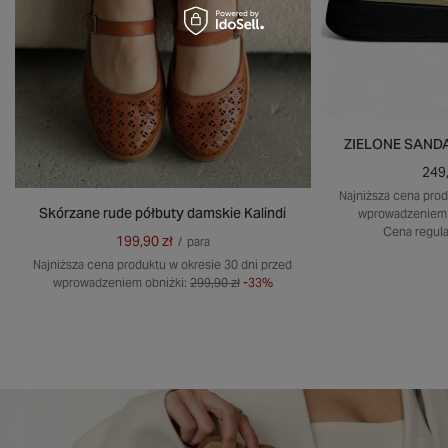
ZIELONE SAND
249,
Najniższa cena prod
Skórzane rude półbuty damskie Kalindi
wprowadzeniem 
Cena regula
199,90 zł
/
para
Najniższa cena produktu w okresie 30 dni przed
wprowadzeniem obniżki:
299,90 zł
-33%