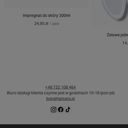
Impregnat do skóry 300ml
24,90 zł
/
para
Żelowe pół
14,
+48 732 108 464
Biuro obsługi klienta czynne jest w godzinach 10-18 (pon-pt)
bok@harpers.pl