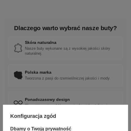
Dlaczego warto wybrać nasze buty?
Skóra naturalna
Nasze buty wykonane są z wysokiej jakości skóry
naturalnej.
Polska marka
Tworzona z pasji do rzemieślniczej jakości i mody.
Ponadczasowy design
Klasyczne wzory, które pasują do wielu stylizacji.
Konfiguracja zgód
Szybka wysyłka
Dbamy o Twoją prywatność