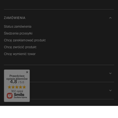
ZAMÓWIENIA
Status zamówienia
Śledzenie przesyłki
Chcę zareklamować produkt
Chcę zwrócić produkt
Chcę wymienić towar
KONTO
Prawdziwe
opinie klientów
4.8
/ 5.0
REGULAMINY
302 opinii
W sklepie prezentujemy ceny brutto (z VAT).