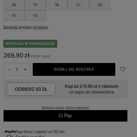
36
37
38
39
40
41
42
Sprawdź wymiary produktu
WYSYŁKA
W PONIEDZIAŁEK
269,90 zł
brutto
/
para
-
+
DODAJ DO KOSZYKA
Kup za
219,90 zł
z rabatem
ODBIERZ
50 ZŁ
za zapis do newslettera
Możesz kupić także poprzez:
Kup teraz i zapłać za 30 dni