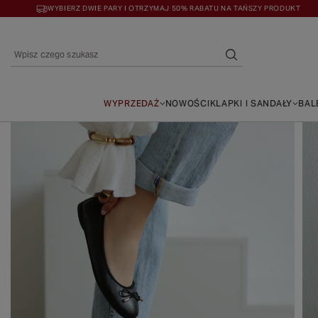
WYBIERZ DWIE PARY I OTRZYMAJ 50% RABATU NA TAŃSZY PRODUKT
WYPRZEDAŻ
NOWOŚCI
KLAPKI I SANDAŁY
BAL