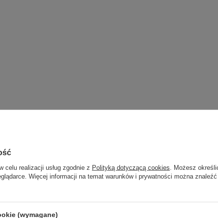
ość
w celu realizacji usług zgodnie z
Polityką dotyczącą cookies
. Możesz określi
eglądarce. Więcej informacji na temat warunków i prywatności można znaleźć
cookie (wymagane)