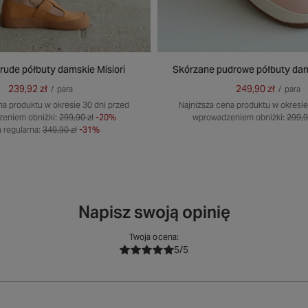
rude półbuty damskie Misiori
Skórzane pudrowe półbuty dam
239,92 zł
249,90 zł
/
para
/
para
na produktu w okresie 30 dni przed
Najniższa cena produktu w okresie
eniem obniżki:
299,90 zł
-20%
wprowadzeniem obniżki:
299,9
 regularna:
349,90 zł
-31%
Napisz swoją opinię
Twoja ocena:
5/5