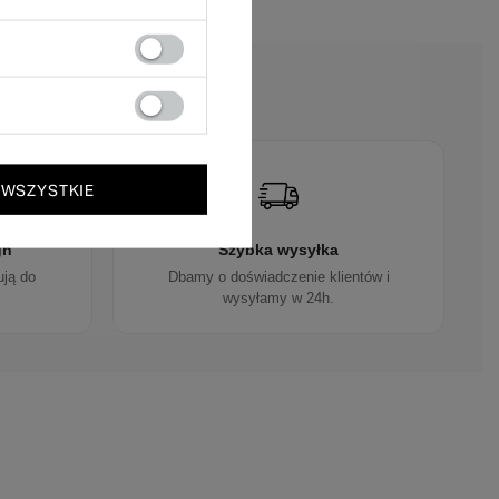
?
 WSZYSTKIE
gn
Szybka wysyłka
ują do
Dbamy o doświadczenie klientów i
wysyłamy w 24h.