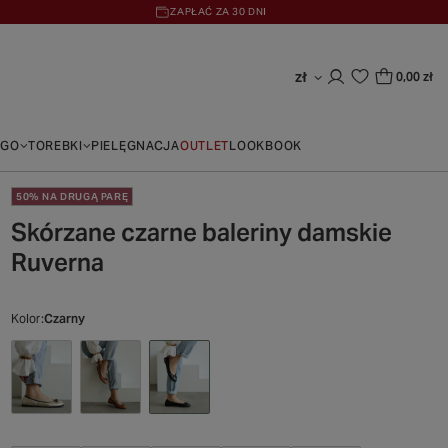
ZAPŁAĆ ZA 30 DNI
zł
0,00 zł
EGO
TOREBKI
PIELĘGNACJA
OUTLET
LOOKBOOK
50% NA DRUGĄ PARĘ
Skórzane czarne baleriny damskie
Ruverna
Kolor
Czarny