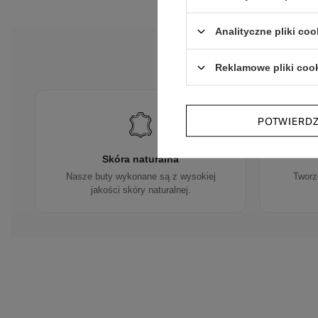
Analityczne pliki coo
Reklamowe pliki coo
POTWIERD
Skóra naturalna
Nasze buty wykonane są z wysokiej
Tworz
jakości skóry naturalnej.