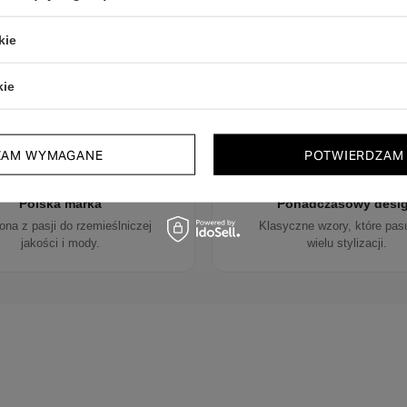
kie
Dlaczego warto wybrać nasze buty
kie
ZAM WYMAGANE
POTWIERDZAM
Polska marka
Ponadczasowy desi
ona z pasji do rzemieślniczej
Klasyczne wzory, które pas
jakości i mody.
wielu stylizacji.