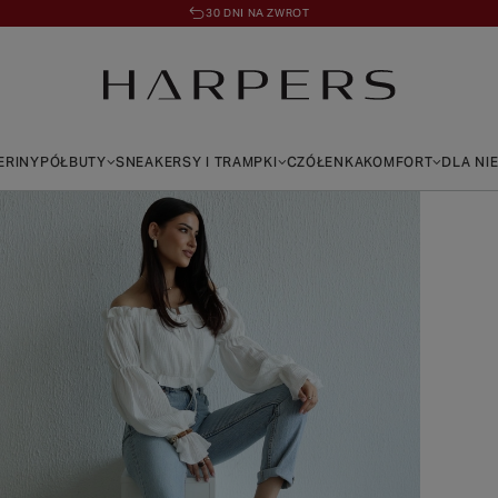
30 DNI NA ZWROT
ERINY
PÓŁBUTY
SNEAKERSY I TRAMPKI
CZÓŁENKA
KOMFORT
DLA NI