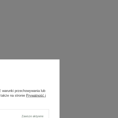
ć warunki przechowywania lub
 także na stronie
Prywatność i
Zawsze aktywne