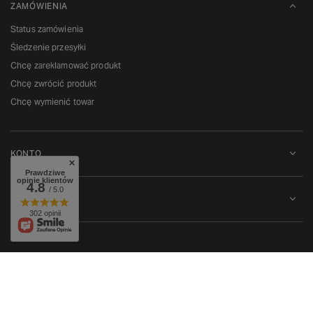
ZAMÓWIENIA
Status zamówienia
Śledzenie przesyłki
Chcę zareklamować produkt
Chcę zwrócić produkt
Chcę wymienić towar
KONTO
Prawdziwe
opinie klientów
4.8
/ 5.0
REGULAMINY
302 opinii
W sklepie prezentujemy ceny brutto (z VAT).