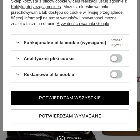
Sklep korzysta z plików cookie w celu realizacji usług zgodnie z
Polityką dotyczącą cookies
. Możesz określić warunki
przechowywania lub dostępu do cookie w Twojej przeglądarce.
Więcej informacji na temat warunków i prywatności można
znaleźć także na stronie
Prywatność i warunki Google
.
Zawsze
Funkcjonalne pliki cookie (wymagane)
aktywne
Zobacz również
Analityczne pliki cookie
Reklamowe pliki cookie
50% NA DRUGĄ PARĘ
50% NA DRUGĄ PAR
POTWIERDZAM WSZYSTKIE
POTWIERDZAM WYMAGANE