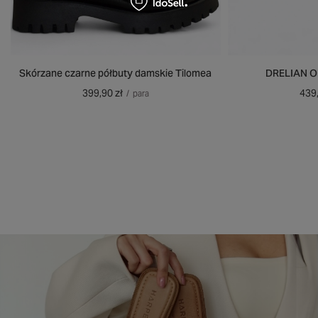
Skórzane czarne półbuty damskie Tilomea
DRELIAN 
399,90 zł
439,
/
para