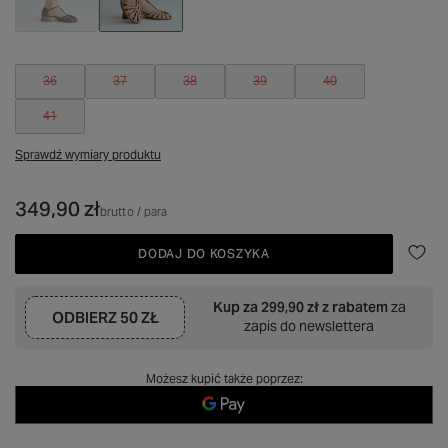
36
37
38
39
40
41
Sprawdź wymiary produktu
349,90 zł
brutto
/
para
DODAJ DO KOSZYKA
Kup za
299,90 zł
z rabatem
za
ODBIERZ
50 ZŁ
zapis do newslettera
Możesz kupić także poprzez: