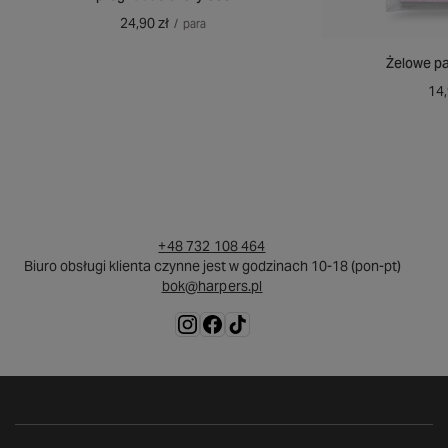
24,90 zł
/
para
Żelowe pa
14,
+48 732 108 464
Biuro obsługi klienta czynne jest w godzinach 10-18 (pon-pt)
bok@harpers.pl