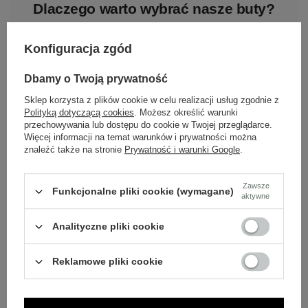
Dlaczego warto wybrać nasze buty?
Skóra naturalna
Konfiguracja zgód
Nasze buty wykonane są z wysokiej jakości skóry
naturalnej.
Dbamy o Twoją prywatność
Sklep korzysta z plików cookie w celu realizacji usług zgodnie z
Polska marka
Polityką dotyczącą cookies
. Możesz określić warunki
przechowywania lub dostępu do cookie w Twojej przeglądarce.
Tworzona z pasji do rzemieślniczej jakości i mody.
Więcej informacji na temat warunków i prywatności można
znaleźć także na stronie
Prywatność i warunki Google
.
Ponadczasowy design
Zawsze
Funkcjonalne pliki cookie (wymagane)
Klasyczne wzory, które pasują do wielu stylizacji.
aktywne
Analityczne pliki cookie
Szybka wysyłka
Dbamy o doświadczenie klientów i wysyłamy w 24h.
Reklamowe pliki cookie