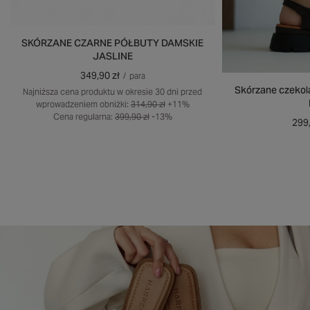
SKÓRZANE CZARNE PÓŁBUTY DAMSKIE
JASLINE
349,90 zł
/
para
Skórzane czekol
Najniższa cena produktu w okresie 30 dni przed
wprowadzeniem obniżki:
314,90 zł
+11%
Cena regularna:
399,90 zł
-13%
299,