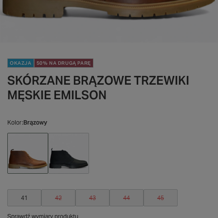
OKAZJA
50% NA DRUGĄ PARĘ
SKÓRZANE BRĄZOWE TRZEWIKI
MĘSKIE EMILSON
Kolor
Brązowy
41
42
43
44
45
Sprawdź wymiary produktu