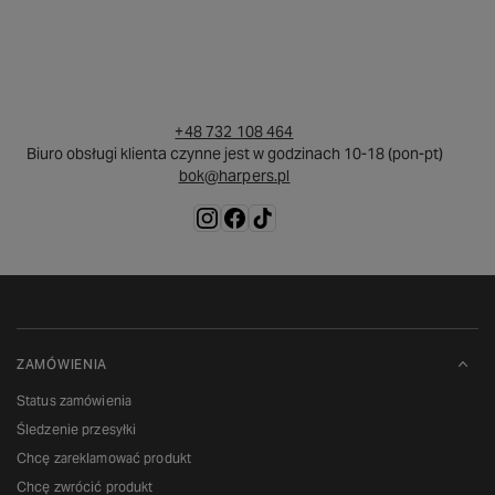
+48 732 108 464
Biuro obsługi klienta czynne jest w godzinach 10-18 (pon-pt)
bok@harpers.pl
ZAMÓWIENIA
Status zamówienia
Śledzenie przesyłki
Chcę zareklamować produkt
Chcę zwrócić produkt