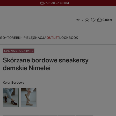
ZAPŁAĆ ZA 30 DNI
zł
0,00 zł
EGO
TOREBKI
PIELĘGNACJA
OUTLET
LOOKBOOK
50% NA DRUGĄ PARĘ
Skórzane bordowe sneakersy
damskie Nimelei
Kolor
Bordowy