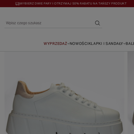
WYBIERZ DWIE PARY I OTRZYMAJ 50% RABATU NA TAŃSZY PRODUKT
WYPRZEDAŻ
NOWOŚCI
KLAPKI I SANDAŁY
BAL