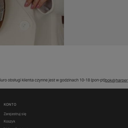
iuro obsługi klienta czynne jest w godzinach 10-18 (pon-pt)
bok@harpers
KONTO
Zarejestruj się
Koszyk