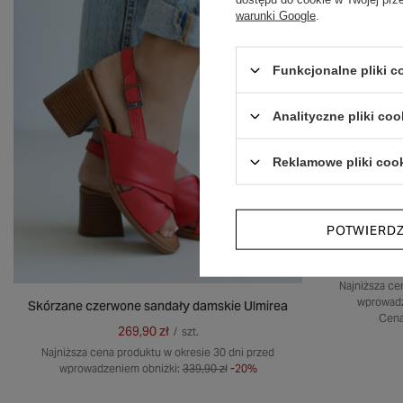
warunki Google
.
Funkcjonalne pliki 
Analityczne pliki coo
Reklamowe pliki coo
POTWIERD
RUDE SA
Najniższa ce
wprowadz
Skórzane czerwone sandały damskie Ulmirea
Cena
269,90 zł
/
szt.
Najniższa cena produktu w okresie 30 dni przed
wprowadzeniem obniżki:
339,90 zł
-20%