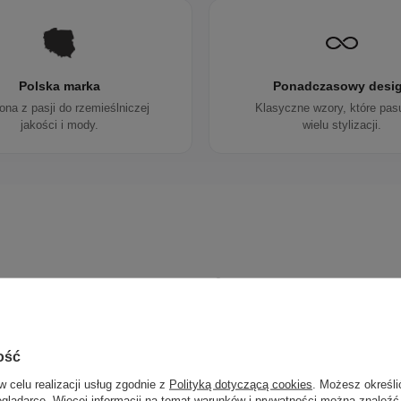
Polska marka
Ponadczasowy desi
ona z pasji do rzemieślniczej
Klasyczne wzory, które pas
jakości i mody.
wielu stylizacji.
Zobacz również
50% NA DRUGĄ PARĘ
PROMOCJA
ość
w celu realizacji usług zgodnie z
Polityką dotyczącą cookies
. Możesz określi
eglądarce. Więcej informacji na temat warunków i prywatności można znaleźć