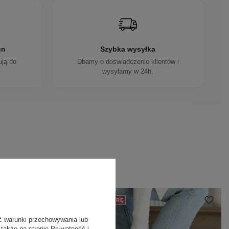
gn
Szybka wysyłka
ują do
Dbamy o doświadczenie klientów i
wysyłamy w 24h.
50% NA DRUGĄ PARĘ
ć warunki przechowywania lub
 także na stronie
Prywatność i