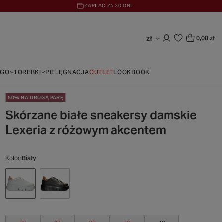
ZAPŁAĆ ZA 30 DNI
zł
0,00 zł
EGO
TOREBKI
PIELĘGNACJA
OUTLET
LOOKBOOK
50% NA DRUGĄ PARĘ
Skórzane białe sneakersy damskie
Lexeria z różowym akcentem
Kolor
Biały