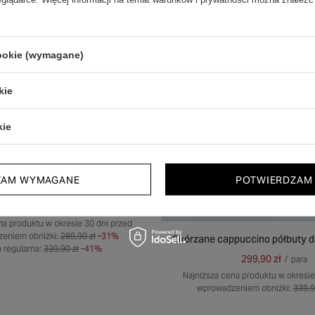
cookie (wymagane)
kie
kie
ZAM WYMAGANE
POTWIERDZAM
NDAŁY DAMSKIE CORINNA
199,90 zł
/
para
na produktu w okresie 30 dni przed
eniem obniżki:
289,90 zł
-31%
Skórzane cappuccino półbuty da
 regularna:
339,90 zł
-41%
299,90 zł
/
para
Najniższa cena produktu w okresie
wprowadzeniem obniżki:
339,9