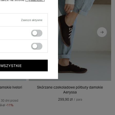
Zawsze aktywne
 WSZYSTKIE
mskie Ivelori
Skórzane czekoladowe półbuty damskie
Aeryssa
299,90 zł
/
para
 30 dni przed
0 zł
-11%