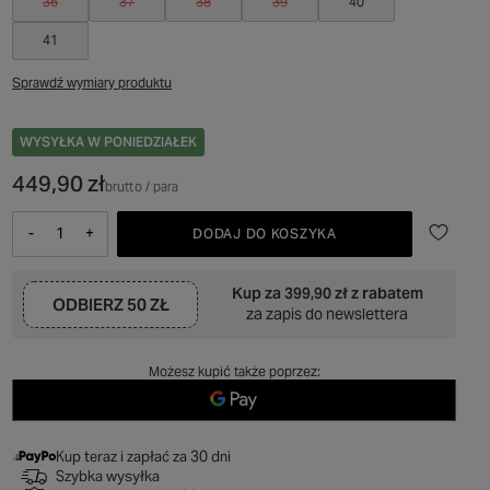
36
37
38
39
40
41
Sprawdź wymiary produktu
WYSYŁKA
W PONIEDZIAŁEK
449,90 zł
brutto
/
para
-
+
DODAJ DO KOSZYKA
Kup za
399,90 zł
z rabatem
ODBIERZ
50 ZŁ
za zapis do newslettera
Możesz kupić także poprzez:
Kup teraz i zapłać za 30 dni
Szybka wysyłka