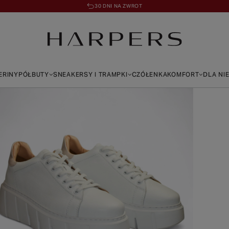
30 DNI NA ZWROT
ERINY
PÓŁBUTY
SNEAKERSY I TRAMPKI
CZÓŁENKA
KOMFORT
DLA NI