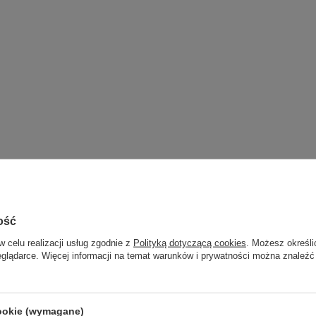
ość
w celu realizacji usług zgodnie z
Polityką dotyczącą cookies
. Możesz określi
eglądarce. Więcej informacji na temat warunków i prywatności można znaleźć
cookie (wymagane)