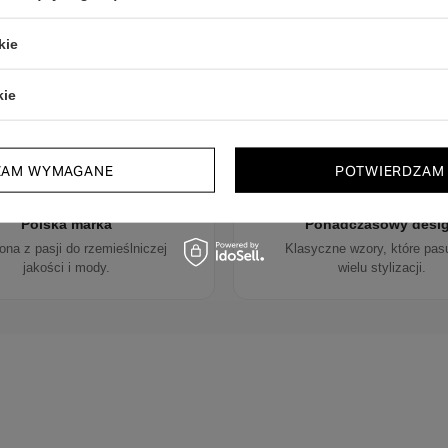
kie
Dlaczego warto wybrać nasze buty
kie
ZAM WYMAGANE
POTWIERDZAM
Polska marka
Ponadczasowy desi
ona z pasji do rzemieślniczej
Klasyczne wzory, które pas
jakości i mody.
wielu stylizacji.