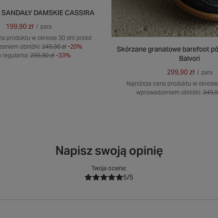
SANDAŁY DAMSKIE CASSIRA
199,90 zł
/
para
na produktu w okresie 30 dni przed
eniem obniżki:
249,90 zł
-20%
Skórzane granatowe barefoot p
 regularna:
299,90 zł
-33%
Balvori
299,90 zł
/
para
Najniższa cena produktu w okresie
wprowadzeniem obniżki:
349,9
Napisz swoją opinię
Twoja ocena:
5/5