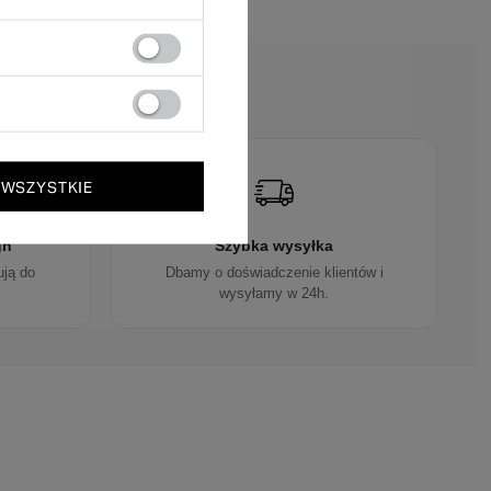
?
 WSZYSTKIE
gn
Szybka wysyłka
ują do
Dbamy o doświadczenie klientów i
wysyłamy w 24h.