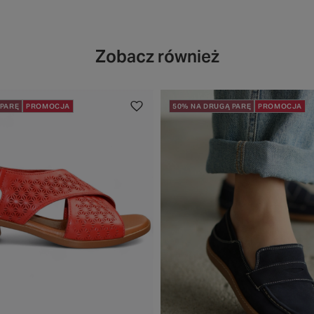
Zobacz również
 PARĘ
PROMOCJA
50% NA DRUGĄ PARĘ
PROMOCJA