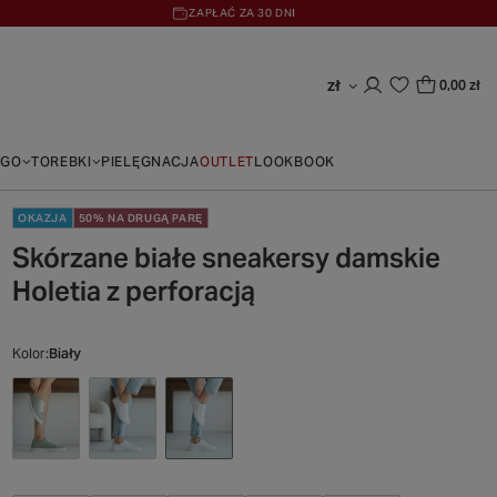
ZAPŁAĆ ZA 30 DNI
zł
0,00 zł
EGO
TOREBKI
PIELĘGNACJA
OUTLET
LOOKBOOK
OKAZJA
50% NA DRUGĄ PARĘ
Skórzane białe sneakersy damskie
Holetia z perforacją
Kolor
Biały