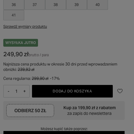
36
37
38
39
40
41
Sprawdź wymiary produktu
WYSYŁKA
JUTRO
249,90 zł
brutto
/
para
Najniższa cena produktu w okresie 30 dni przed wprowadzeniem
obniżki:
239,92 zł
Cena regularna:
299,90 zł
-17%
-
+
DODAJ DO KOSZYKA
Kup za
199,90 zł
z rabatem
ODBIERZ
50 ZŁ
za zapis do newslettera
Możesz kupić także poprzez: