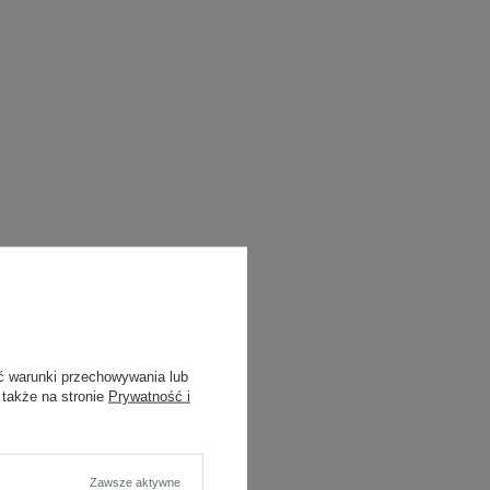
ć warunki przechowywania lub
 także na stronie
Prywatność i
Zawsze aktywne