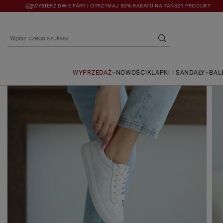
WYBIERZ DWIE PARY I OTRZYMAJ 50% RABATU NA TAŃSZY PRODUKT
WYPRZEDAŻ
NOWOŚCI
KLAPKI I SANDAŁY
BAL