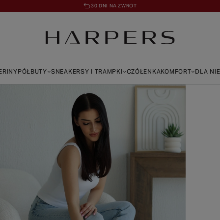
30 DNI NA ZWROT
ERINY
PÓŁBUTY
SNEAKERSY I TRAMPKI
CZÓŁENKA
KOMFORT
DLA NI