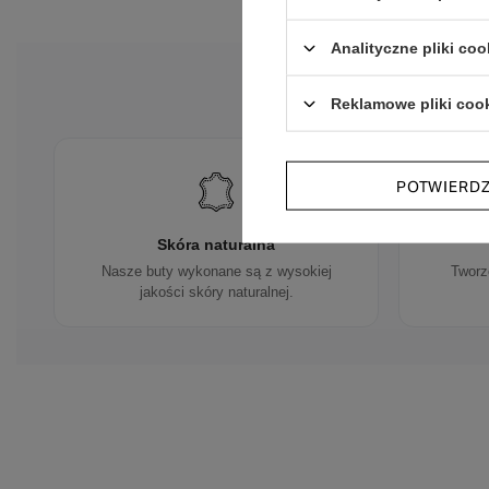
Analityczne pliki coo
Reklamowe pliki coo
POTWIERD
Skóra naturalna
Nasze buty wykonane są z wysokiej
Tworz
jakości skóry naturalnej.