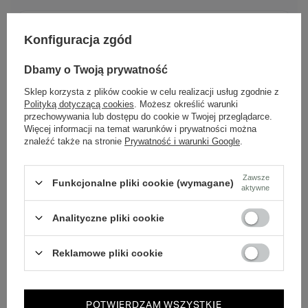
Skóra naturalna
Konfiguracja zgód
Nasze buty wykonane są z wysokiej jakości skóry
naturalnej.
Dbamy o Twoją prywatność
Sklep korzysta z plików cookie w celu realizacji usług zgodnie z
Polska marka
Polityką dotyczącą cookies
. Możesz określić warunki
Tworzona z pasji do rzemieślniczej jakości i mody.
przechowywania lub dostępu do cookie w Twojej przeglądarce.
Więcej informacji na temat warunków i prywatności można
znaleźć także na stronie
Prywatność i warunki Google
.
Ponadczasowy design
Klasyczne wzory, które pasują do wielu stylizacji.
Zawsze
Funkcjonalne pliki cookie (wymagane)
aktywne
Analityczne pliki cookie
Szybka wysyłka
Dbamy o doświadczenie klientów i wysyłamy w 24h.
Reklamowe pliki cookie
POTWIERDZAM WSZYSTKIE