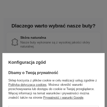
Dlaczego warto wybrać nasze buty?
Skóra naturalna
Nasze buty wykonane są z wysokiej jakości skóry
naturalnej.
Polska marka
Konfiguracja zgód
Tworzona z pasji do rzemieślniczej jakości i mody.
Dbamy o Twoją prywatność
Sklep korzysta z plików cookie w celu realizacji usług zgodnie z
Ponadczasowy design
Polityką dotyczącą cookies
. Możesz określić warunki
przechowywania lub dostępu do cookie w Twojej przeglądarce.
Klasyczne wzory, które pasują do wielu stylizacji.
Więcej informacji na temat warunków i prywatności można
znaleźć także na stronie
Prywatność i warunki Google
.
Szybka wysyłka