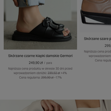
Skórzane szare 
299,
Najniższa cena prod
Skórzane czarne klapki damskie Germori
wprowadzeniem 
Cena regula
249,90 zł
/
para
Najniższa cena produktu w okresie 30 dni przed
wprowadzeniem obniżki:
239,92 zł
+4%
Cena regularna:
299,90 zł
-17%