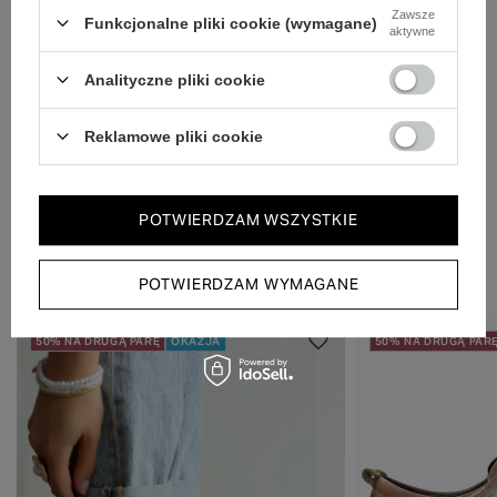
Zawsze
Dbamy o doświadczenie klientów i wysyłamy w 24h.
Funkcjonalne pliki cookie (wymagane)
aktywne
Analityczne pliki cookie
Reklamowe pliki cookie
POTWIERDZAM WSZYSTKIE
Zobacz również
POTWIERDZAM WYMAGANE
50% NA DRUGĄ PARĘ
OKAZJA
50% NA DRUGĄ PAR