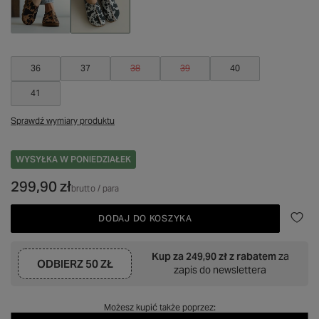
36
37
38
39
40
41
Sprawdź wymiary produktu
WYSYŁKA
W PONIEDZIAŁEK
299,90 zł
brutto
/
para
DODAJ DO KOSZYKA
Kup za
249,90 zł
z rabatem
za
ODBIERZ
50 ZŁ
zapis do newslettera
Możesz kupić także poprzez: