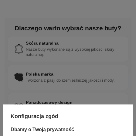
Dlaczego warto wybrać nasze buty?
Skóra naturalna
Nasze buty wykonane są z wysokiej jakości skóry
naturalnej.
Polska marka
Tworzona z pasji do rzemieślniczej jakości i mody.
Ponadczasowy design
Klasyczne wzory, które pasują do wielu stylizacji.
Konfiguracja zgód
Dbamy o Twoją prywatność
Szybka wysyłka