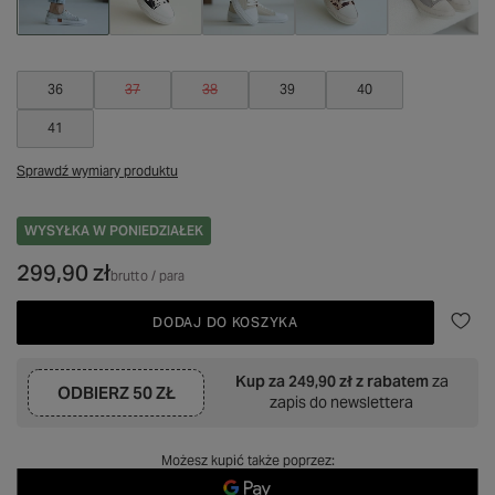
36
37
38
39
40
41
Sprawdź wymiary produktu
WYSYŁKA
W PONIEDZIAŁEK
299,90 zł
brutto
/
para
DODAJ DO KOSZYKA
Kup za
249,90 zł
z rabatem
za
ODBIERZ
50 ZŁ
zapis do newslettera
Możesz kupić także poprzez: