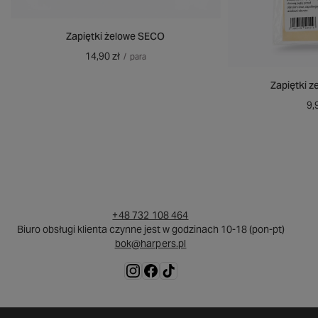
Zapiętki żelowe SECO
14,90 zł
/
para
Zapiętki z
9,
+48 732 108 464
Biuro obsługi klienta czynne jest w godzinach 10-18 (pon-pt)
bok@harpers.pl