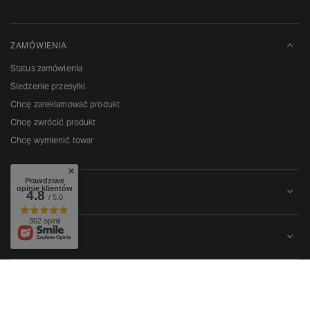
ZAMÓWIENIA
Status zamówienia
Śledzenie przesyłki
Chcę zareklamować produkt
Chcę zwrócić produkt
Chcę wymienić towar
Prawdziwe
opinie klientów
KONTO
4.8
/ 5.0
302 opinii
REGULAMINY
W sklepie prezentujemy ceny brutto (z VAT).