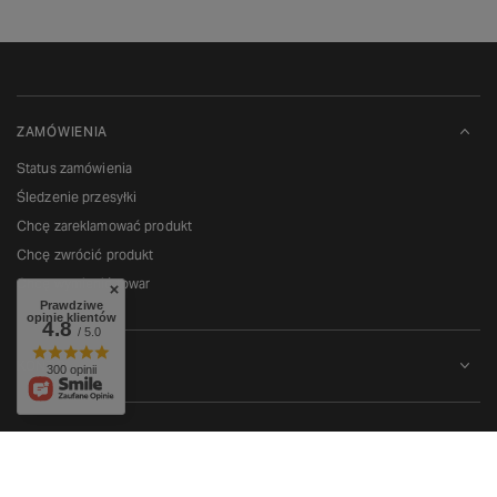
ZAMÓWIENIA
Status zamówienia
Śledzenie przesyłki
Chcę zareklamować produkt
Chcę zwrócić produkt
Chcę wymienić towar
Prawdziwe
opinie klientów
4.8
/ 5.0
KONTO
300 opinii
REGULAMINY