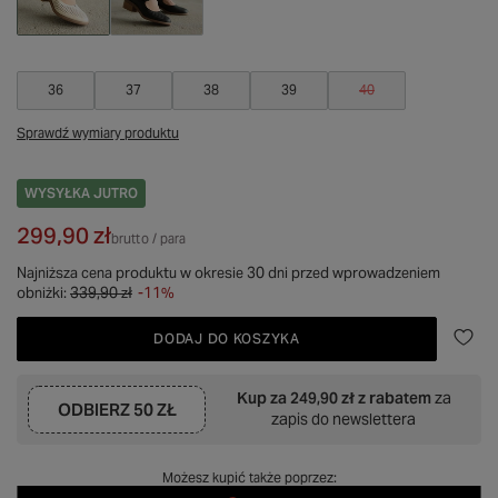
36
37
38
39
40
Sprawdź wymiary produktu
WYSYŁKA
JUTRO
299,90 zł
brutto
/
para
Najniższa cena produktu w okresie 30 dni przed wprowadzeniem
obniżki:
339,90 zł
-11%
DODAJ DO KOSZYKA
Kup za
249,90 zł
z rabatem
za
ODBIERZ
50 ZŁ
zapis do newslettera
Możesz kupić także poprzez: