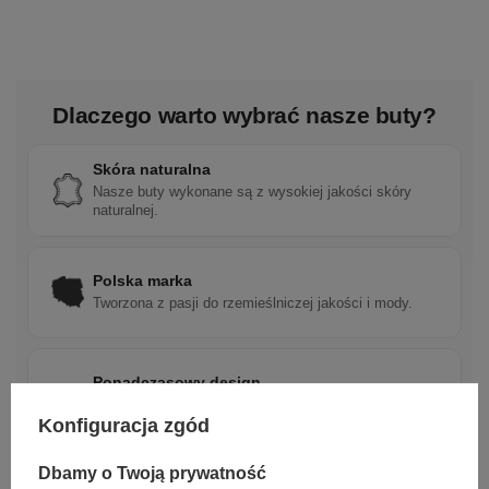
Dlaczego warto wybrać nasze buty?
Skóra naturalna
Nasze buty wykonane są z wysokiej jakości skóry
naturalnej.
Polska marka
Tworzona z pasji do rzemieślniczej jakości i mody.
Ponadczasowy design
Klasyczne wzory, które pasują do wielu stylizacji.
Konfiguracja zgód
Dbamy o Twoją prywatność
Szybka wysyłka