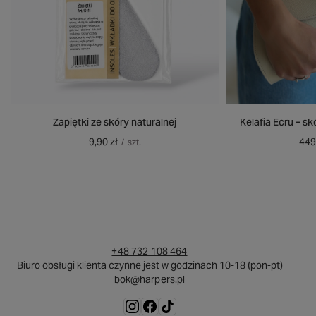
Zapiętki ze skóry naturalnej
Kelafia Ecru – s
9,90 zł
449
/
szt.
+48 732 108 464
Biuro obsługi klienta czynne jest w godzinach 10-18 (pon-pt)
bok@harpers.pl