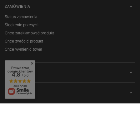
ZAMÓWIENIA
Status zamówienia
Śledzenie przesyłki
Chcę zareklamować produkt
Chcę zwrócić produkt
Chcę wymienić towar
Prawdziwe
opinie klientów
KONTO
4.8
/ 5.0
300 opinii
REGULAMINY
W sklepie prezentujemy ceny brutto (z VAT).