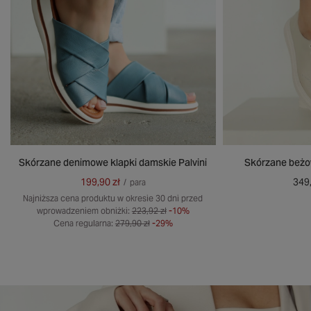
Skórzane denimowe klapki damskie Palvini
Skórzane beżo
199,90 zł
349,
/
para
Najniższa cena produktu w okresie 30 dni przed
wprowadzeniem obniżki:
223,92 zł
-10%
Cena regularna:
279,90 zł
-29%