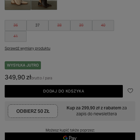
36
37
38
39
40
41
Sprawdź wymiary produktu
WYSYŁKA
JUTRO
349,90 zł
brutto
/
para
DODAJ DO KOSZYKA
Kup za
299,90 zł
z rabatem
za
ODBIERZ
50 ZŁ
zapis do newslettera
Możesz kupić także poprzez: