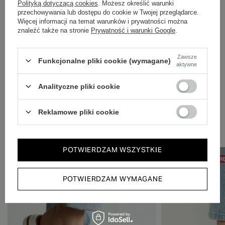
Dbamy o doświadczenie klientów i wysyłamy w 24h.
Polityką dotyczącą cookies
. Możesz określić warunki
przechowywania lub dostępu do cookie w Twojej przeglądarce.
Więcej informacji na temat warunków i prywatności można
znaleźć także na stronie
Prywatność i warunki Google
.
Zawsze
Funkcjonalne pliki cookie (wymagane)
aktywne
Skóra naturalna licowa
Analityczne pliki cookie
Reklamowe pliki cookie
Zobacz również
POTWIERDZAM WSZYSTKIE
50% NA DRUGĄ PARĘ
PROMOCJA
50% NA DRUGĄ PAR
POTWIERDZAM WYMAGANE