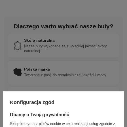
Dlaczego warto wybrać nasze buty?
Skóra naturalna
Nasze buty wykonane są z wysokiej jakości skóry
naturalnej.
Polska marka
Tworzona z pasji do rzemieślniczej jakości i mody.
Ponadczasowy design
Klasyczne wzory, które pasują do wielu stylizacji.
Konfiguracja zgód
Dbamy o Twoją prywatność
Szybka wysyłka
Sklep korzysta z plików cookie w celu realizacji usług zgodnie z