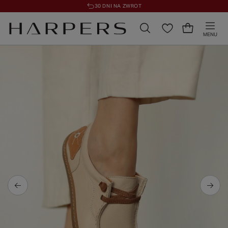
30 DNI NA ZWROT
MENU