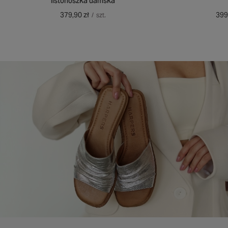
listonoszka damska
399
379,90 zł
/
szt.