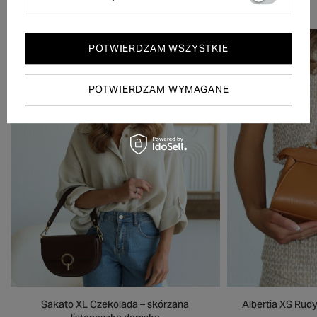
POTWIERDZAM WSZYSTKIE
POTWIERDZAM WYMAGANE
Albertia XS Rudy
Sakato XL Czekolada – skórzana