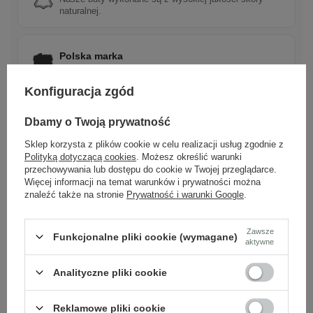
naturalnej.
Polska marka
Tworzona z pasji do rzemieślniczej jakości i mody.
Konfiguracja zgód
Ponadczasowy design
Dbamy o Twoją prywatność
Klasyczne wzory, które pasują do wielu stylizacji.
Sklep korzysta z plików cookie w celu realizacji usług zgodnie z
Polityką dotyczącą cookies
. Możesz określić warunki
przechowywania lub dostępu do cookie w Twojej przeglądarce.
Więcej informacji na temat warunków i prywatności można
Szybka wysyłka
znaleźć także na stronie
Prywatność i warunki Google
.
Dbamy o doświadczenie klientów i wysyłamy w 24h.
Zawsze
Funkcjonalne pliki cookie (wymagane)
aktywne
Analityczne pliki cookie
Zobacz również
Reklamowe pliki cookie