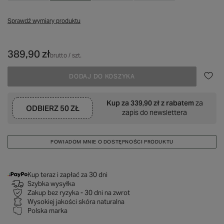
Sprawdź wymiary produktu
389,90 zł
brutto
/
szt.
DODAJ DO KOSZYKA
Kup za
339,90 zł
z rabatem
za
ODBIERZ
50 ZŁ
zapis do newslettera
POWIADOM MNIE O DOSTĘPNOŚCI PRODUKTU
Kup teraz i zapłać za 30 dni
Szybka wysyłka
Zakup bez ryzyka - 30 dni na zwrot
Wysokiej jakości skóra naturalna
Polska marka