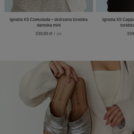
Ignatia XS Czekolada – skórzana torebka
Ignatia XS Capp
damska mini
torebk
339,90 zł
339
/
szt.