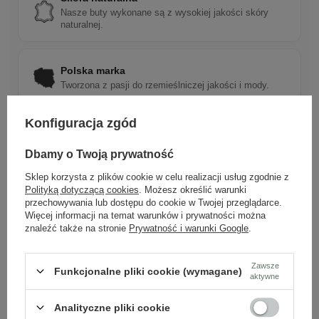
Nasze buty wykonane są z wysokiej jakości skóry
naturalnej.
Polska marka
Tworzona z pasji do rzemieślniczej jakości i mody.
Konfiguracja zgód
Ponadczasowy design
Klasyczne wzory, które pasują do wielu stylizacji.
Dbamy o Twoją prywatność
Sklep korzysta z plików cookie w celu realizacji usług zgodnie z
Polityką dotyczącą cookies
. Możesz określić warunki
Szybka wysyłka
przechowywania lub dostępu do cookie w Twojej przeglądarce.
Więcej informacji na temat warunków i prywatności można
Dbamy o doświadczenie klientów i wysyłamy w 24h.
znaleźć także na stronie
Prywatność i warunki Google
.
Zawsze
Funkcjonalne pliki cookie (wymagane)
aktywne
Analityczne pliki cookie