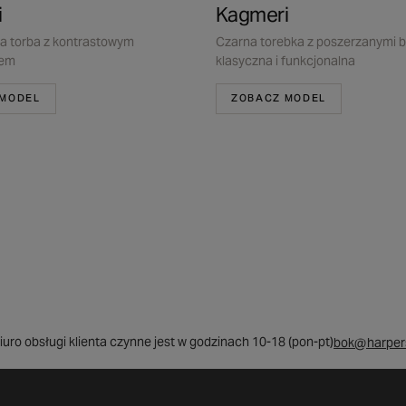
i
Kagmeri
 torba z kontrastowym
Czarna torebka z poszerzanymi 
iem
klasyczna i funkcjonalna
 MODEL
ZOBACZ MODEL
iuro obsługi klienta czynne jest w godzinach 10-18 (pon-pt)
bok@harpers