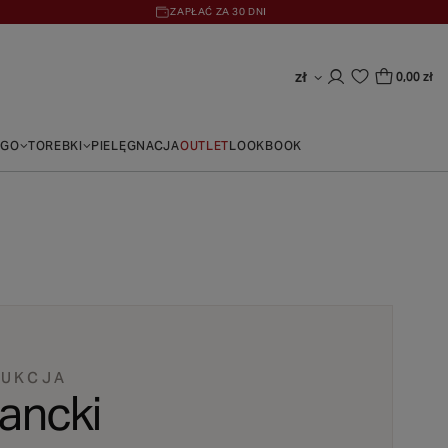
ZAPŁAĆ ZA 30 DNI
zł
0,00 zł
EGO
TOREBKI
PIELĘGNACJA
OUTLET
LOOKBOOK
DUKCJA
gancki