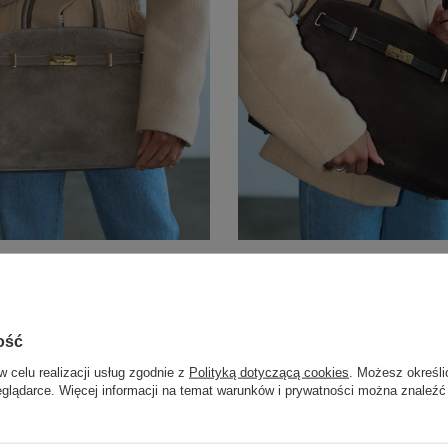
Tarvila
a o eleganckiej formie,
Czekoladowa torba skórzana w 
wygodna
rozmiarze
ość
 MODEL
ZOBACZ MODEL
w celu realizacji usług zgodnie z
Polityką dotyczącą cookies
. Możesz określi
eglądarce. Więcej informacji na temat warunków i prywatności można znaleźć