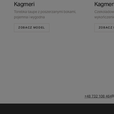
Kagmeri
Kagmer
Torebka taupe z poszerzanymi bokami,
Czekoladowa
pojemna i wygodna
wykończen
ZOBACZ MODEL
ZOBACZ
B
+48 732 108 464