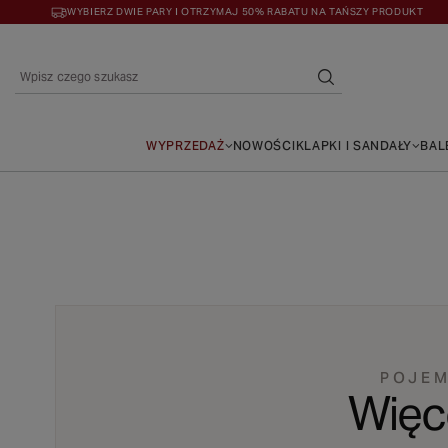
WYBIERZ DWIE PARY I OTRZYMAJ 50% RABATU NA TAŃSZY PRODUKT
WYPRZEDAŻ
NOWOŚCI
KLAPKI I SANDAŁY
BAL
POJEM
Więce