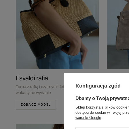
Esvaldi rafia
Tarvila
Konfiguracja zgód
Torba z rafią i czarnymi detalami,
Beżowa torb
wakacyjne wydanie
pojemna i 
Dbamy o Twoją prywatn
ZOBACZ MODEL
ZOBACZ
Sklep korzysta z plików cookie 
dostępu do cookie w Twojej prz
warunki Google
.