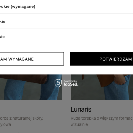
A4
cookie (wymagane)
kie
kie
ZAM WYMAGANE
POTWIERDZAM
Lunaris
rba z naturalnej skóry,
Ruda torebka o większym formaci
tylowa
wizualnie