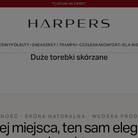
30 DNI NA ZWROT
ERINY
PÓŁBUTY
SNEAKERSY I TRAMPKI
CZÓŁENKA
KOMFORT
DLA NI
Duże torebki skórzane
NOŚĆ · SKÓRA NATURALNA · WŁOSKA PRO
j miejsca, ten sam ele