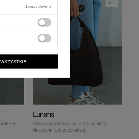
A4
A4
Zawsze aktywne
 WSZYSTKIE
Lunaris
e, lekka
Czekoladowa torba na ramię, pojemna,
klasyczna i ponadczasowa