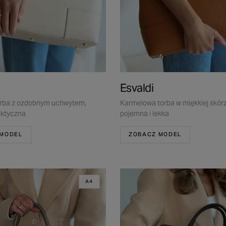
Esvaldi
rba z ozdobnym uchwytem,
Karmelowa torba w miękkiej skórz
aktyczna
pojemna i lekka
 MODEL
ZOBACZ MODEL
A4