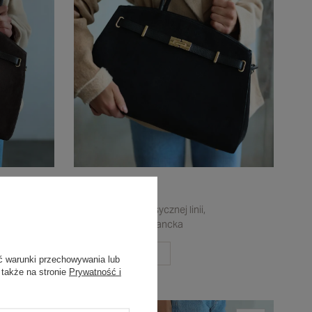
Tarvila
większym
Czarna torba o klasycznej linii,
funkcjonalna i elegancka
ZOBACZ MODEL
ć warunki przechowywania lub
 także na stronie
Prywatność i