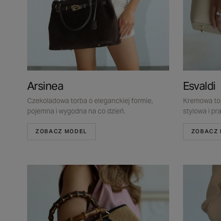
Arsinea
Esvaldi
Czekoladowa torba o eleganckiej formie,
Kremowa to
pojemna i wygodna na co dzień.
stylowa i pr
ZOBACZ MODEL
ZOBACZ