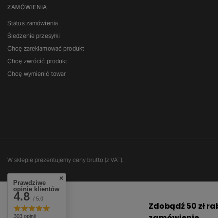
ZAMÓWIENIA
Status zamówienia
Śledzenie przesyłki
Chcę zareklamować produkt
Chcę zwrócić produkt
Chcę wymienić towar
W sklepie prezentujemy ceny brutto (z VAT).
Prawdziwe
opinie klientów
4.8
/ 5.0
303 opinii