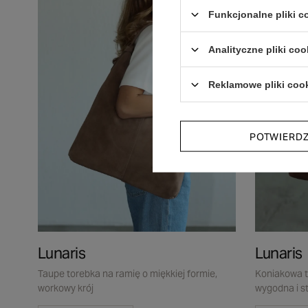
A4
Funkcjonalne pliki 
Analityczne pliki coo
Reklamowe pliki coo
POTWIERD
Lunaris
Lunaris
Taupe torebka na ramię o miękkiej formie,
Koniakowa to
workowy krój
wygodna i s