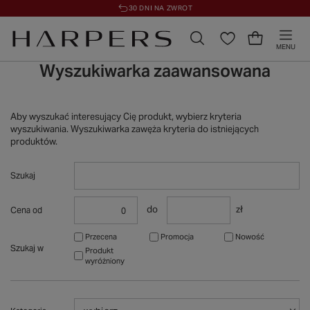
30 DNI NA ZWROT
MENU
Wyszukiwarka zaawansowana
Aby wyszukać interesujący Cię produkt, wybierz kryteria
wyszukiwania. Wyszukiwarka zawęża kryteria do istniejących
produktów.
Szukaj
do
zł
Cena od
Przecena
Promocja
Nowość
Szukaj w
Produkt
wyróżniony