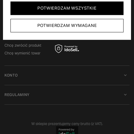
POTWIERDZAM WSZYSTKIE
ZAMÓWIENIA
Status zamówienia
POTWIERDZAM WYMAGANE
Śledzenie przesyłki
Chcę zareklamować produkt
Chcę zwrócić produkt
Chcę wymienić towar
KONTO
REGULAMINY
W sklepie prezentujemy ceny brutto (z VAT).