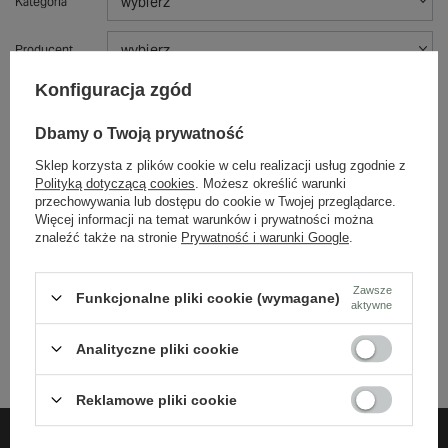
wybierz
Kategoria
wybierz
Producent
Konfiguracja zgód
Cenie
Sortuj po:
Dbamy o Twoją prywatność
Rosnąco
Malejąco
Sklep korzysta z plików cookie w celu realizacji usług zgodnie z
Polityką dotyczącą cookies
. Możesz określić warunki
SZUKAJ
przechowywania lub dostępu do cookie w Twojej przeglądarce.
Więcej informacji na temat warunków i prywatności można
znaleźć także na stronie
Prywatność i warunki Google
.
+48 732 108 464
Zawsze
Biuro obsługi klienta czynne jest w godzinach 10-18 (pon-pt)
Funkcjonalne pliki cookie (wymagane)
aktywne
bok@harpers.pl
Analityczne pliki cookie
Reklamowe pliki cookie