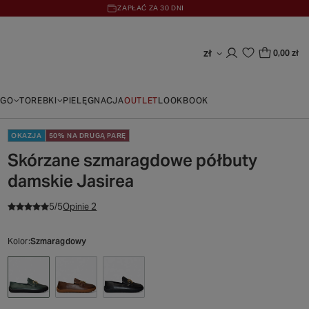
ZAPŁAĆ ZA 30 DNI
zł
0,00 zł
EGO
TOREBKI
PIELĘGNACJA
OUTLET
LOOKBOOK
OKAZJA
50% NA DRUGĄ PARĘ
Skórzane szmaragdowe półbuty
damskie Jasirea
5/5
Opinie 2
Kolor
Szmaragdowy