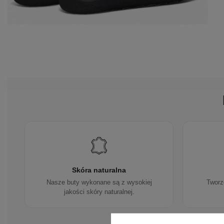
Skóra naturalna
Nasze buty wykonane są z wysokiej
Tworz
jakości skóry naturalnej.