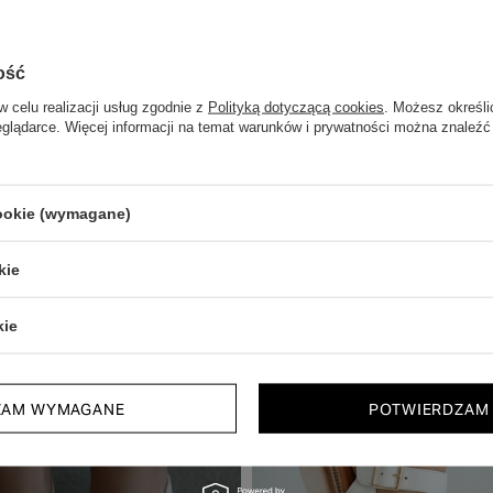
ość
w celu realizacji usług zgodnie z
Polityką dotyczącą cookies
. Możesz określi
eglądarce. Więcej informacji na temat warunków i prywatności można znaleźć
Zobacz również
cookie (wymagane)
kie
 NA DRUGĄ PARĘ
50% NA DRUGĄ PARĘ
OKAZJA
kie
ZAM WYMAGANE
POTWIERDZAM