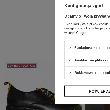
Konfiguracja zgód
Dbamy o Twoją prywatn
Sklep korzysta z plików cookie 
dostępu do cookie w Twojej prz
warunki Google
.
Funkcjonalne pliki 
Analityczne pliki coo
50% NA DRUGĄ PARĘ
NOWOŚĆ
50%
Reklamowe pliki coo
POTWIERD