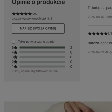
Opinie o produkcie
To kolejana pa
5/5
2026-08-02
Beata
Liczba wystawionych opinii: 2
NAPISZ SWOJĄ OPINIĘ
5/
Tylko potwierdzone opinie
Bardzo ladne bu
5
2
4
0
2026-04-24
Malg
3
0
2
0
1
0
Kliknij ocenę aby filtrować opinie