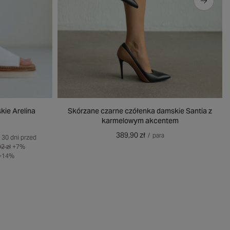
kie Arelina
Skórzane czarne czółenka damskie Santia z
karmelowym akcentem
389,90 zł
/
para
 30 dni przed
2 zł
+7%
-14%