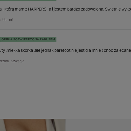
ra , którą mam z HARPERS -a i jestem bardzo zadowolona. Świetnie wyk
, Ustroń
5
OPINIA POTWIERDZONA ZAKUPEM
ty ,miekka skorka ,ale jednak barefoot nie jest dla mnie ( choc zalecane
orzata, Szwecja