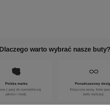
Dlaczego warto wybrać nasze buty
Polska marka
Ponadczasowy desi
ona z pasji do rzemieślniczej
Klasyczne wzory, które pas
jakości i mody.
wielu stylizacji.