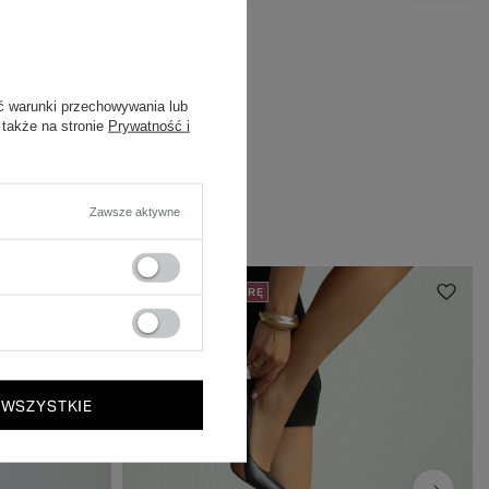
ć warunki przechowywania lub
 także na stronie
Prywatność i
Zawsze aktywne
50% NA DRUGĄ PARĘ
 WSZYSTKIE