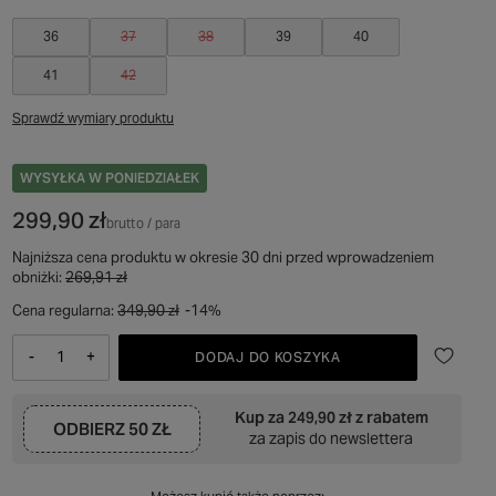
36
37
38
39
40
41
42
Sprawdź wymiary produktu
WYSYŁKA
W PONIEDZIAŁEK
299,90 zł
brutto
/
para
Najniższa cena produktu w okresie 30 dni przed wprowadzeniem
obniżki:
269,91 zł
Cena regularna:
349,90 zł
-14%
-
+
DODAJ DO KOSZYKA
Kup za
249,90 zł
z rabatem
ODBIERZ
50 ZŁ
za zapis do newslettera