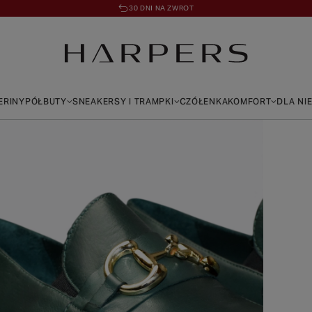
30 DNI NA ZWROT
ERINY
PÓŁBUTY
SNEAKERSY I TRAMPKI
CZÓŁENKA
KOMFORT
DLA NI