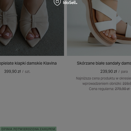
pielate klapki damskie Klavina
Skórzane białe sandały dams
399,90 zł
239,90 zł
/
szt.
/
para
Najniższa cena produktu w okresie
wprowadzeniem obniżki:
223,9
Cena regularna:
279,90 zł
5
OPINIA POTWIERDZONA ZAKUPEM