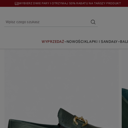
WYBIERZ DWIE PARY I OTRZYMAJ 50% RABATU NA TAŃSZY PRODUKT
WYPRZEDAŻ
NOWOŚCI
KLAPKI I SANDAŁY
BAL