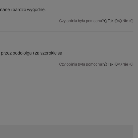
onane i bardzo wygodne.
Czy opinia była pomocna?
Tak
0
Nie
0
 przez podololga,) za szerokie sa
Czy opinia była pomocna?
Tak
0
Nie
0