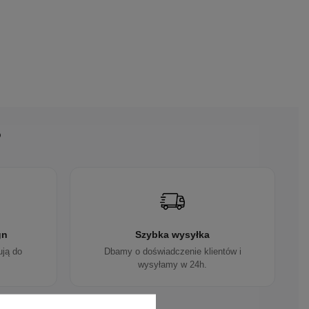
?
gn
Szybka wysyłka
ują do
Dbamy o doświadczenie klientów i
wysyłamy w 24h.