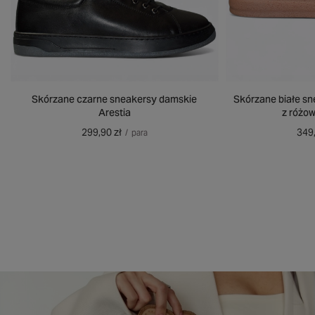
Skórzane czarne sneakersy damskie
Skórzane białe sn
Arestia
z różo
299,90 zł
349,
/
para