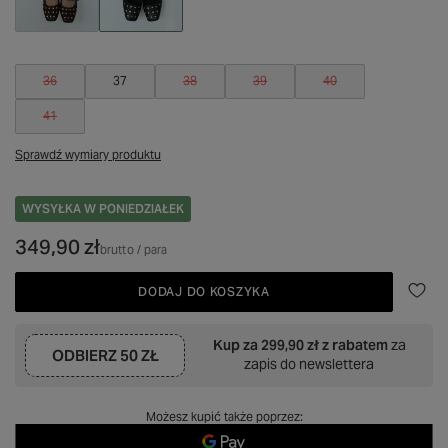
36
37
38
39
40
41
Sprawdź wymiary produktu
WYSYŁKA
W PONIEDZIAŁEK
349,90 zł
brutto
/
para
DODAJ DO KOSZYKA
Kup za
299,90 zł
z rabatem
za
ODBIERZ
50 ZŁ
zapis do newslettera
Możesz kupić także poprzez: