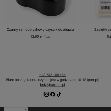
Czarny samopołyskowy czyścik do obuwia
Zapiętki z
12,90 zł
9,
/
szt.
+48 732 108 464
Biuro obsługi klienta czynne jest w godzinach 10-18 (pon-pt)
bok@harpers.pl