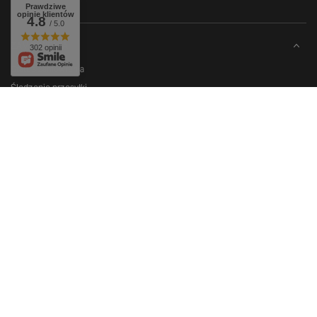
Prawdziwe
opinie klientów
4.8
/ 5.0
ZAMÓWIENIA
302 opinii
Status zamówienia
Śledzenie przesyłki
Chcę zareklamować produkt
Chcę zwrócić produkt
Chcę wymienić towar
KONTO
REGULAMINY
W sklepie prezentujemy ceny brutto (z VAT).