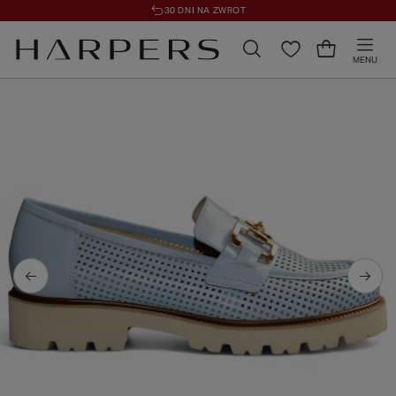
30 DNI NA ZWROT
MENU