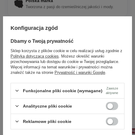
Polska marka
Tworzona z pasji do rzemieślniczej jakości i mody.
Konfiguracja zgód
Ponadczasowy design
Klasyczne wzory, które pasują do wielu stylizacji.
Dbamy o Twoją prywatność
Sklep korzysta z plików cookie w celu realizacji usług zgodnie z
Polityką dotyczącą cookies
. Możesz określić warunki
Szybka wysyłka
przechowywania lub dostępu do cookie w Twojej przeglądarce.
Dbamy o doświadczenie klientów i wysyłamy w 24h.
Więcej informacji na temat warunków i prywatności można
znaleźć także na stronie
Prywatność i warunki Google
.
Zawsze
Funkcjonalne pliki cookie (wymagane)
aktywne
Analityczne pliki cookie
Zobacz również
Reklamowe pliki cookie
50% NA DRUGĄ PARĘ
PROMOCJA
50% NA DRUGĄ PAR