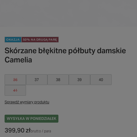
OKAZJA
50% NA DRUGĄ PARĘ
Skórzane błękitne półbuty damskie
Camelia
36
37
38
39
40
41
Sprawdź wymiary produktu
WYSYŁKA
W PONIEDZIAŁEK
399,90 zł
brutto
/
para