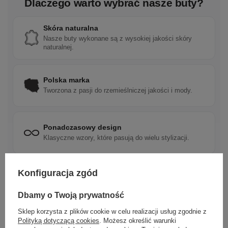
Dlaczego warto wybrać nasze buty?
Skóra naturalna
Nasze buty wykonane są z wysokiej jakości skóry
naturalnej.
Polska marka
Tworzona z pasji do rzemieślniczej jakości i mody.
Ponadczasowy design
Klasyczne wzory, które pasują do wielu stylizacji.
Konfiguracja zgód
Szybka wysyłka
Dbamy o doświadczenie klientów i wysyłamy w 24h.
Dbamy o Twoją prywatność
Sklep korzysta z plików cookie w celu realizacji usług zgodnie z
Polityką dotyczącą cookies
. Możesz określić warunki