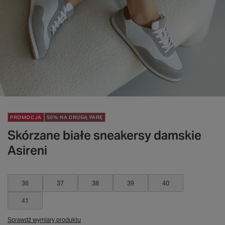
PROMOCJA
50% NA DRUGĄ PARĘ
Skórzane białe sneakersy damskie
Asireni
36
37
38
39
40
41
Sprawdź wymiary produktu