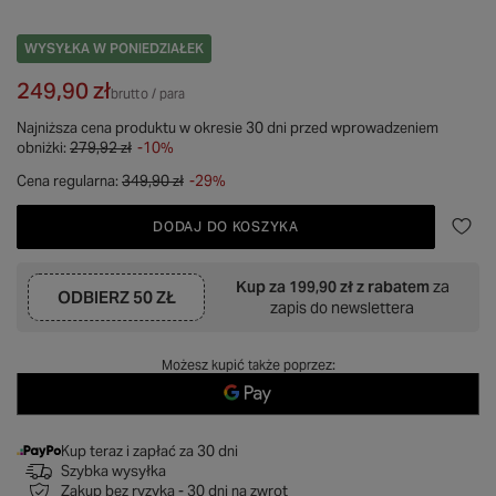
WYSYŁKA
W PONIEDZIAŁEK
249,90 zł
brutto
/
para
Najniższa cena produktu w okresie 30 dni przed wprowadzeniem
obniżki:
279,92 zł
-10%
Cena regularna:
349,90 zł
-29%
DODAJ DO KOSZYKA
Kup za
199,90 zł
z rabatem
za
ODBIERZ
50 ZŁ
zapis do newslettera
Możesz kupić także poprzez:
Kup teraz i zapłać za 30 dni
Szybka wysyłka
Zakup bez ryzyka - 30 dni na zwrot