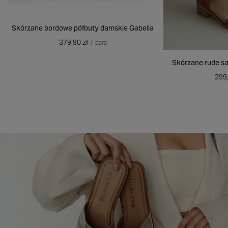
Skórzane bordowe półbuty damskie Gabelia
379,90 zł
/
para
Skórzane rude s
299,