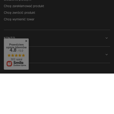
Chcę zareklamować produkt
Chcę zwrócić produkt
Chcę wymienić towar
KONTO
Prawdziwe
opinie klientów
4.8
/ 5.0
REGULAMINY
302 opinii
W sklepie prezentujemy ceny brutto (z VAT).