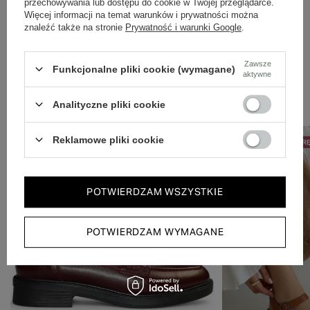
przechowywania lub dostępu do cookie w Twojej przeglądarce.
Więcej informacji na temat warunków i prywatności można
znaleźć także na stronie
Prywatność i warunki Google
.
Zawsze
Funkcjonalne pliki cookie (wymagane)
aktywne
Zobacz również
Analityczne pliki cookie
Reklamowe pliki cookie
50% NA DRUGĄ PARĘ
50% NA DRUGĄ PAR
POTWIERDZAM WSZYSTKIE
POTWIERDZAM WYMAGANE