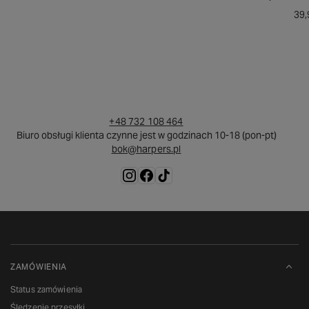
39,
+48 732 108 464
Biuro obsługi klienta czynne jest w godzinach 10-18 (pon-pt)
bok@harpers.pl
ZAMÓWIENIA
Status zamówienia
Śledzenie przesyłki