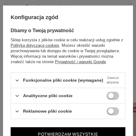
Ponadczasowy design
Klasyczne wzory, które pasują do wielu stylizacji.
Konfiguracja zgód
Dbamy o Twoją prywatność
Szybka wysyłka
Sklep korzysta z plików cookie w celu realizacji usług zgodnie z
Dbamy o doświadczenie klientów i wysyłamy w 24h.
Polityką dotyczącą cookies
. Możesz określić warunki
przechowywania lub dostępu do cookie w Twojej przeglądarce.
Więcej informacji na temat warunków i prywatności można
znaleźć także na stronie
Prywatność i warunki Google
.
Zawsze
Funkcjonalne pliki cookie (wymagane)
aktywne
Zobacz również
Analityczne pliki cookie
50% NA DRUGĄ PARĘ
50% NA DRUGĄ PAR
Reklamowe pliki cookie
POTWIERDZAM WSZYSTKIE