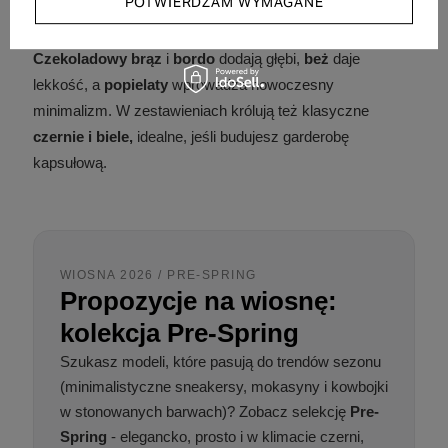
POTWIERDZAM WYMAGANE
Sezon opiera się na barwach naturalnych i eleganckich.
Czekoladowy brąz
i
bordo
dodają głębi,
beż
daje
lekkość, a
popielaty
wprowadza nowoczesny
minimalizm. W zestawieniach królują też klasyczne
czernie i biele,
idealne, jeśli budujesz garderobę
kapsułową.
WIOSNA 2026 / PRE-SPRING
Propozycje na wiosnę:
kolekcja Pre-Spring
Szukasz modeli, które pasują do trendów sezonu
(minimalistyczne sneakersy, mokasyny i kowbojki
w stonowanych barwach)? Zobacz selekcję
Pre-
Spring
- elegancko, prosto i w klimacie czerni,