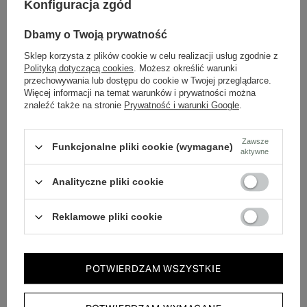
Konfiguracja zgód
„sport” podana w eleganckiej formie, pasująca do jeansów,
spodni materiałowych i prostych sukienek.
Dbamy o Twoją prywatność
Drugim mocnym kierunkiem są
mokasyny ze skóry
Sklep korzysta z plików cookie w celu realizacji usług zgodnie z
Polityką dotyczącą cookies
. Możesz określić warunki
naturalnej
. Miękka cholewka, delikatne przeszycia i
przechowywania lub dostępu do cookie w Twojej przeglądarce.
czysta forma sprawiają, że świetnie wyglądają biurowo i
Więcej informacji na temat warunków i prywatności można
znaleźć także na stronie
Prywatność i warunki Google
.
casualowo zwłaszcza w neutralnych kolorach.
Zawsze
Kowbojki - charakter w stonowanym
Funkcjonalne pliki cookie (wymagane)
aktywne
wydaniu
Analityczne pliki cookie
Kowbojki skórzane
w 2026 zostają z nami, ale mniej w
stylu westernowym. Krótsza cholewka i ograniczenie
Reklamowe pliki cookie
zdobień sprawiają, że łatwo wkomponować je w
codzienny look - od jeansów po sukienki.
POTWIERDZAM WSZYSTKIE
Najmodniejsze kolory obuwia na
wiosnę 2026