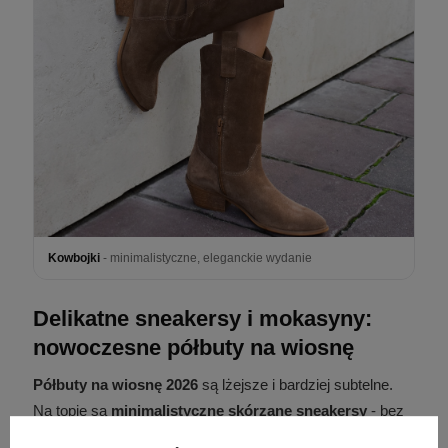
Kowbojki
- minimalistyczne, eleganckie wydanie
Delikatne sneakersy i mokasyny:
nowoczesne półbuty na wiosnę
Półbuty na wiosnę 2026
są lżejsze i bardziej subtelne.
Na topie są
minimalistyczne skórzane sneakersy
- bez
masywnych podeszw, w miejskiej estetyce. To wygoda