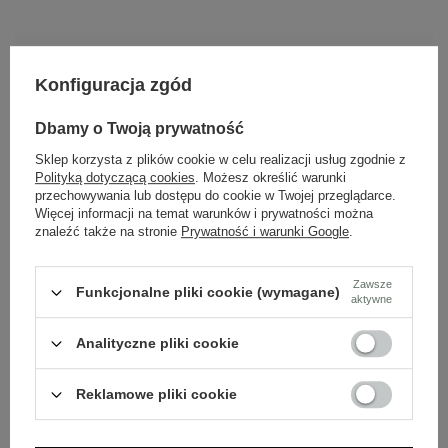
Dlaczego warto wybrać nasze buty?
Konfiguracja zgód
Skóra naturalna
Dbamy o Twoją prywatność
Nasze buty wykonane są z wysokiej jakości skóry
naturalnej.
Sklep korzysta z plików cookie w celu realizacji usług zgodnie z
Polityką dotyczącą cookies
. Możesz określić warunki
przechowywania lub dostępu do cookie w Twojej przeglądarce.
Więcej informacji na temat warunków i prywatności można
Polska marka
znaleźć także na stronie
Prywatność i warunki Google
.
Tworzona z pasji do rzemieślniczej jakości i mody.
Zawsze
Funkcjonalne pliki cookie (wymagane)
aktywne
Ponadczasowy design
Klasyczne wzory, które pasują do wielu stylizacji.
Analityczne pliki cookie
Reklamowe pliki cookie
Szybka wysyłka
Dbamy o doświadczenie klientów i wysyłamy w 24h.