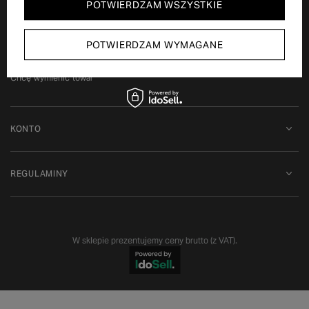
POTWIERDZAM WSZYSTKIE
Status zamówienia
Śledzenie przesyłki
Chcę zareklamować produkt
POTWIERDZAM WYMAGANE
Chcę zwrócić produkt
Chcę wymienić towar
KONTO
REGULAMINY
W sklepie prezentujemy ceny brutto (z VAT).