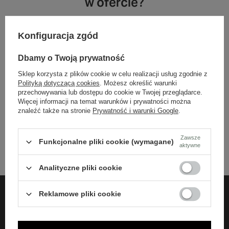
w ofercie?
Jeśli nie znalazłeś w naszej ofercie produktu, a chciałbyś kupić go w
Konfiguracja zgód
naszym sklepie, możesz skorzystać ze specjalnego formularza i
przesłać nam opis szukanego przedmiotu. Aby móc to zrobić musisz
Dbamy o Twoją prywatność
być
zalogowany
.
Sklep korzysta z plików cookie w celu realizacji usług zgodnie z
Polityką dotyczącą cookies
. Możesz określić warunki
przechowywania lub dostępu do cookie w Twojej przeglądarce.
Więcej informacji na temat warunków i prywatności można
+48 732 108 464
znaleźć także na stronie
Prywatność i warunki Google
.
Biuro obsługi klienta czynne jest w godzinach 10-18 (pon-pt)
bok@harpers.pl
Zawsze
Funkcjonalne pliki cookie (wymagane)
aktywne
Analityczne pliki cookie
Reklamowe pliki cookie
ZAMÓWIENIA