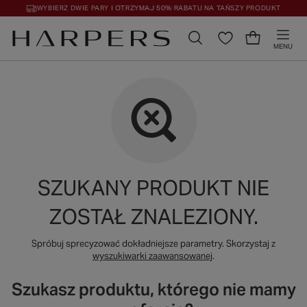
WYBIERZ DWIE PARY I OTRZYMAJ 50% RABATU NA TAŃSZY PRODUKT
30 DNI NA ZWROT
MENU
SZUKANY PRODUKT NIE
ZOSTAŁ ZNALEZIONY.
Spróbuj sprecyzować dokładniejsze parametry. Skorzystaj z
wyszukiwarki zaawansowanej
.
Szukasz produktu, którego nie mamy