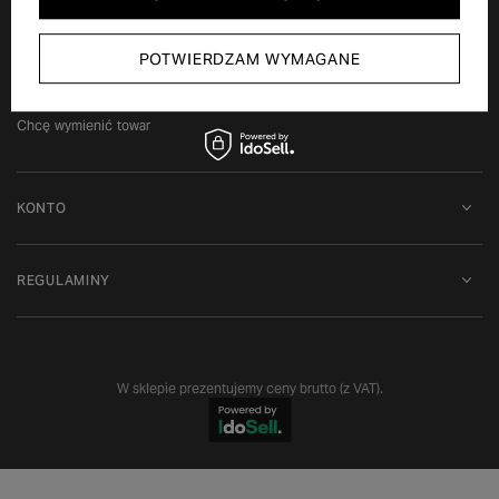
Status zamówienia
Śledzenie przesyłki
POTWIERDZAM WYMAGANE
Chcę zareklamować produkt
Chcę zwrócić produkt
Chcę wymienić towar
KONTO
REGULAMINY
W sklepie prezentujemy ceny brutto (z VAT).