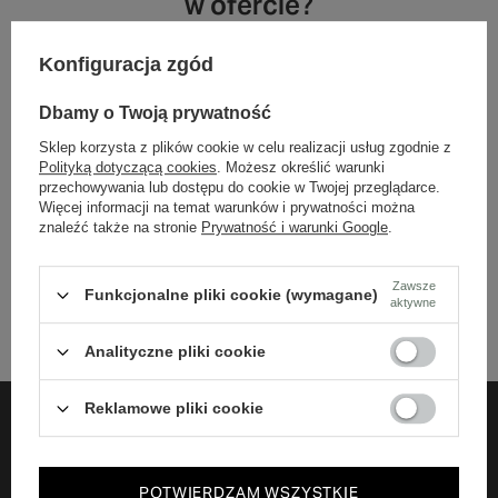
w ofercie?
Konfiguracja zgód
Jeśli nie znalazłeś w naszej ofercie produktu, a chciałbyś kupić go w
naszym sklepie, możesz skorzystać ze specjalnego formularza i
przesłać nam opis szukanego przedmiotu. Aby móc to zrobić musisz
Dbamy o Twoją prywatność
być
zalogowany
.
Sklep korzysta z plików cookie w celu realizacji usług zgodnie z
Polityką dotyczącą cookies
. Możesz określić warunki
przechowywania lub dostępu do cookie w Twojej przeglądarce.
Więcej informacji na temat warunków i prywatności można
znaleźć także na stronie
Prywatność i warunki Google
.
+48 732 108 464
Biuro obsługi klienta czynne jest w godzinach 10-18 (pon-pt)
bok@harpers.pl
Zawsze
Funkcjonalne pliki cookie (wymagane)
aktywne
Analityczne pliki cookie
Reklamowe pliki cookie
ZAMÓWIENIA
POTWIERDZAM WSZYSTKIE