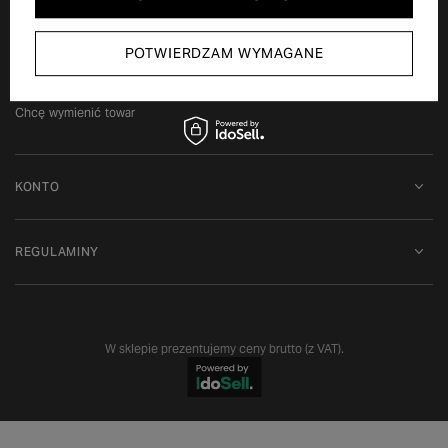
Status zamówienia
Śledzenie przesyłki
POTWIERDZAM WYMAGANE
Chcę zareklamować produkt
Chcę zwrócić produkt
Chcę wymienić towar
KONTO
REGULAMINY
W sklepie prezentujemy ceny brutto (z VAT).