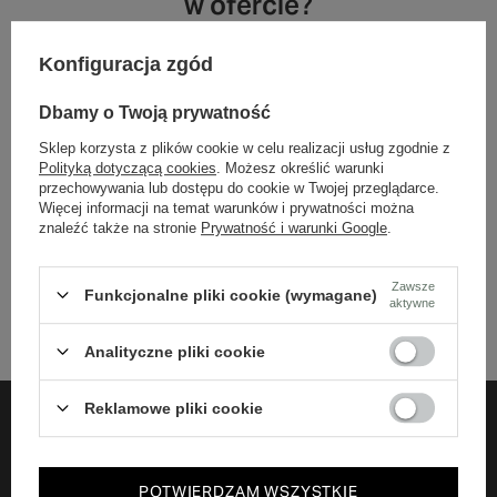
w ofercie?
Konfiguracja zgód
Jeśli nie znalazłeś w naszej ofercie produktu, a chciałbyś kupić go w
naszym sklepie, możesz skorzystać ze specjalnego formularza i
przesłać nam opis szukanego przedmiotu. Aby móc to zrobić musisz
Dbamy o Twoją prywatność
być
zalogowany
.
Sklep korzysta z plików cookie w celu realizacji usług zgodnie z
Polityką dotyczącą cookies
. Możesz określić warunki
przechowywania lub dostępu do cookie w Twojej przeglądarce.
Więcej informacji na temat warunków i prywatności można
znaleźć także na stronie
Prywatność i warunki Google
.
+48 732 108 464
Biuro obsługi klienta czynne jest w godzinach 10-18 (pon-pt)
bok@harpers.pl
Zawsze
Funkcjonalne pliki cookie (wymagane)
aktywne
Analityczne pliki cookie
Reklamowe pliki cookie
ZAMÓWIENIA
POTWIERDZAM WSZYSTKIE